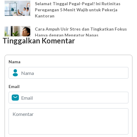
Selamat Tinggal Pegal-Pegal! Ini Rutinitas
Peregangan 5 Menit Wajib untuk Pekerja
Kantoran
Cara Ampuh Usir Stres dan Tingkatkan Fokus
Hanya dengan Mengatur Napas
Tinggalkan Komentar
Ingin Mood Lebih Stabil? Kenali Peran 4 Hormon
Bahagia dalam Tubuh
Nama
Minuman Manis, Teman atau Ancaman?
Email
Biar Lansia Tetap Sehat dan Mandiri, Coba
Stretching 10 Menit Ini
Berani Selesaikan Challenge 6.000 Langkah?