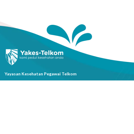
Yayasan Kesehatan Pegawai Telkom
Jl. Cisanggarung No.2, Kel. Citarum, Kec. Bandung Wetan, Kota
Bandung, Prov. Jawa Barat
(022) 20521318
info@yakestelkom.or.id
Tentang Kami
Sitemap
Galeri
Tentang Yakes