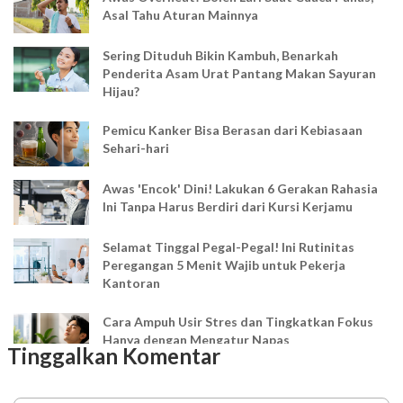
Asal Tahu Aturan Mainnya
Sering Dituduh Bikin Kambuh, Benarkah
Penderita Asam Urat Pantang Makan Sayuran
Hijau?
Pemicu Kanker Bisa Berasan dari Kebiasaan
Sehari-hari
Awas 'Encok' Dini! Lakukan 6 Gerakan Rahasia
Ini Tanpa Harus Berdiri dari Kursi Kerjamu
Selamat Tinggal Pegal-Pegal! Ini Rutinitas
Peregangan 5 Menit Wajib untuk Pekerja
Kantoran
Cara Ampuh Usir Stres dan Tingkatkan Fokus
Hanya dengan Mengatur Napas
Tinggalkan Komentar
Ingin Mood Lebih Stabil? Kenali Peran 4 Hormon
Bahagia dalam Tubuh