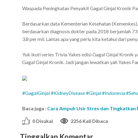
Waspada Peningkatan Penyakit Gagal Ginjal Kronik P
Berdasarkan data Kementerian Kesehatan (Kemenkes), Pr
berdasarkan diagnosis dokter pada 2018 berjumlah 739.
3,8 per mil. Lantas apa yang perlu kita ketahui dari peny
Yuk ikuti series Trivia Yakes edisi Gagal Ginjal Kroni
Gagal Ginjal Kronik. Jadi jangan lewatkan yah Yakes Fam
#GagalGinjal
#KidneyDisease
#Ginjal
#Indonesia
#Seh
Baca juga :
Cara Ampuh Usir Stres dan Tingkatkan
0 Disukai
2256 Kali Dibaca
Tinggalkan Komentar