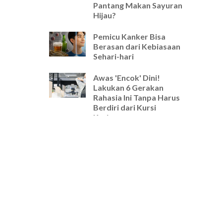
Pantang Makan Sayuran
Hijau?
Pemicu Kanker Bisa
Berasan dari Kebiasaan
Sehari-hari
Awas 'Encok' Dini!
Lakukan 6 Gerakan
Rahasia Ini Tanpa Harus
Berdiri dari Kursi
Kerjamu
Selamat Tinggal Pegal-
Pegal! Ini Rutinitas
Peregangan 5 Menit
Wajib untuk Pekerja
Kantoran
Cara Ampuh Usir Stres
dan Tingkatkan Fokus
Hanya dengan Mengatur