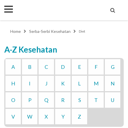
Home
Serba-Serbi Kesehatan
Diet
A-Z Kesehatan
A
B
C
D
E
F
G
H
I
J
K
L
M
N
O
P
Q
R
S
T
U
V
W
X
Y
Z