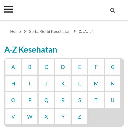
Home
Serba-Serbi Kesehatan
Zat Aditif
A-Z Kesehatan
A
B
C
D
E
F
G
H
I
J
K
L
M
N
O
P
Q
R
S
T
U
V
W
X
Y
Z