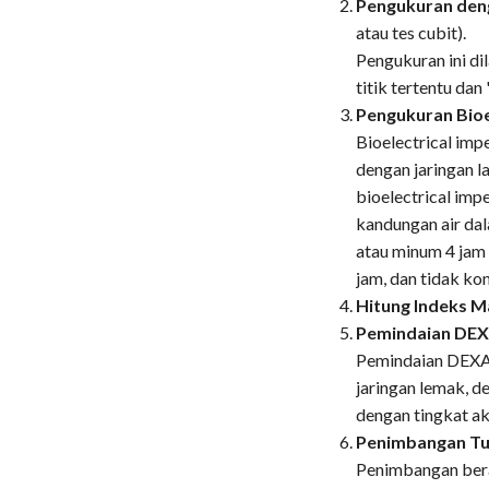
Pengukuran den
atau tes cubit).
Pengukuran ini d
titik tertentu da
Pengukuran Bioe
Bioelectrical im
dengan jaringan l
bioelectrical im
kandungan air dal
atau minum 4 jam
jam, dan tidak ko
Hitung Indeks M
Pemindaian DE
Pemindaian DEXA 
jaringan lemak, de
dengan tingkat ak
Penimbangan Tu
Penimbangan bera