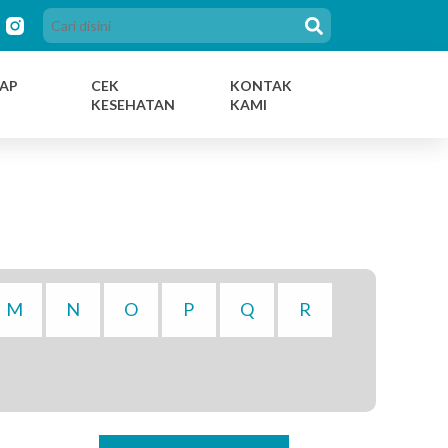
AP
CEK
KONTAK
KESEHATAN
KAMI
M
N
O
P
Q
R