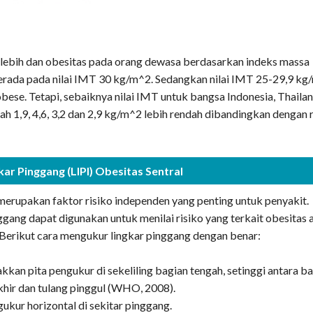
lebih dan obesitas pada orang dewasa berdasarkan indeks massa
ada pada nilai IMT 30 kg/m^2. Sedangkan nilai IMT 25-29,9 kg
bese. Tetapi, sebaiknya nilai IMT untuk bangsa Indonesia, Thailan
lah 1,9, 4,6, 3,2 dan 2,9 kg/m^2 lebih rendah dibandingkan dengan 
ar Pinggang (LIPI) Obesitas Sentral
merupakan faktor risiko independen yang penting untuk penyakit.
gang dapat digunakan untuk menilai risiko yang terkait obesitas 
 Berikut cara mengukur lingkar pinggang dengan benar:
akkan pita pengukur di sekeliling bagian tengah, setinggi antara b
khir dan tulang pinggul (WHO, 2008).
gukur horizontal di sekitar pinggang.