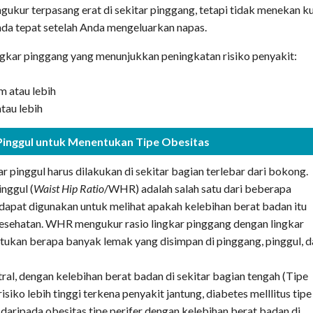
ngukur terpasang erat di sekitar pinggang, tetapi tidak menekan kul
da tepat setelah Anda mengeluarkan napas.
ingkar pinggang yang menunjukkan peningkatan risiko penyakit:
m atau lebih
atau lebih
Pinggul untuk Menentukan Tipe Obesitas
r pinggul harus dilakukan di sekitar bagian terlebar dari bokong.
nggul (
Waist Hip Ratio
/WHR) adalah salah satu dari beberapa
dapat digunakan untuk melihat apakah kelebihan berat badan itu
esehatan. WHR mengukur rasio lingkar pinggang dengan lingkar
ntukan berapa banyak lemak yang disimpan di pinggang, pinggul, 
tral, dengan kelebihan berat badan di sekitar bagian tengah (Tipe
siko lebih tinggi terkena penyakit jantung, diabetes melllitus tipe
 daripada obesitas tipe perifer dengan kelebihan berat badan di