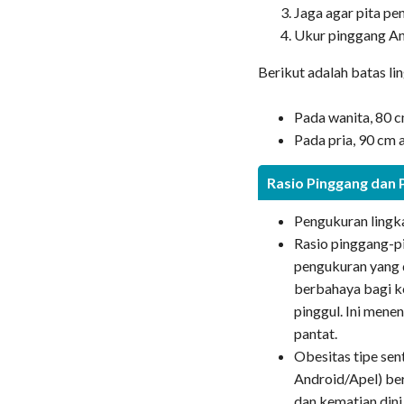
Jaga agar pita pe
Ukur pinggang An
Berikut adalah batas l
Pada wanita, 80 c
Pada pria, 90 cm 
Rasio Pinggang dan 
Pengukuran lingka
Rasio pinggang-pi
pengukuran yang 
berbahaya bagi k
pinggul. Ini mene
pantat.
Obesitas tipe sen
Android/Apel) beri
dan kematian dini