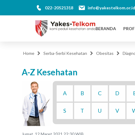
022-20521318
info@yakestelkom.or.i
BERANDA
PROF
Home
Serba-Serbi Kesehatan
Obesitas
Diagno
A-Z Kesehatan
A
B
C
D
S
T
U
V
Jumat, 12 Maret 2021 22:30 WIB