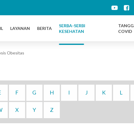
d
SERBA-SERBI
TANGG
IL
LAYANAN
BERITA
KESEHATAN
COVID
sis Obesitas
E
F
G
H
I
J
K
L
W
X
Y
Z