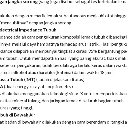
gan jangka sorong
(yang juga disebut sebagai tes ketebalan lem
ilakukan dengan menarik lemak subcutaneous menjauhi otot hingg
n "mencubitnya" dengan jangka sorong.
lectrical Impedance Tubuh
pedance adalah cara pengukuran komposisi lemak tubuh dibanding
ainnya, melalui daya hambatnya terhadap arus listrik. Hasil penguk
pedance dilaporkan mempunyai tingkat akurasi 95% bergantung pa
am tubuh. Untuk mendapatkan hasil yang paling akurat, tidak ma
 sebelum pengukuran; tidak berolahraga terlalu keras dalam wakt
nsumsi alkohol atau diuretika (kafeina) dalam waktu 48 jam.
assa Tubuh (IMT)
(sudah dijelaskan di atas)
XA
(dual-energy x-ray absorptiometry)
dilakukan menggunakan teknologi sinar-X untuk memperkirakan
nsitas mineral tulang, dan jaringan lemak di seluruh bagian tubuh
urasi yang tinggi.
buh di Bawah Air
t badan di bawah air dilakukan dengan cara berendam di tangki a