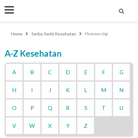
Home
Serba-Serbi Kesehatan
Fluorosis Gigi
A-Z Kesehatan
A
B
C
D
E
F
G
H
I
J
K
L
M
N
O
P
Q
R
S
T
U
V
W
X
Y
Z