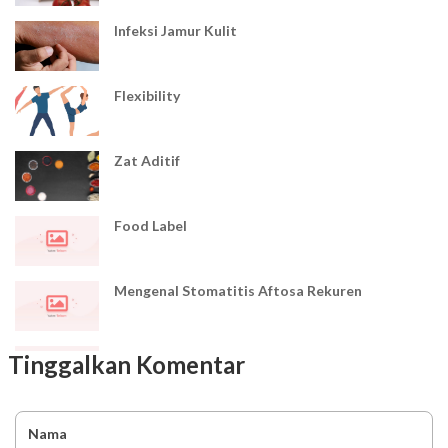
Infeksi Jamur Kulit
Flexibility
Zat Aditif
Food Label
Mengenal Stomatitis Aftosa Rekuren
Cara Desinfeksi yang Benar
Tinggalkan Komentar
Demam Tifoid (Tipes)
Nama