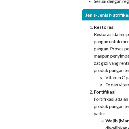
Sesuai dengan regu
Jenis-Jenis Nutrifika
Restorasi
Restorasi dalam 
pangan untuk men
pangan. Proses pe
maupun penyimpa
zat gizi yang rent
produk pangan te
Vitamin C p
Fe dan vita
Fortifikasi
Fortifikasi adala
produk pangan ters
yaitu:
Wajib (Ma
diwajibkan 