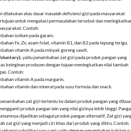
ini dilakukan atas dasar masalah defisiensi gizi pada masyarakat
rtujuan untuk mengatasi permasalahan tersebut dan meningkatka
 masyarakat. Contoh:
bahan iodium pada garam.
bahan Fe, Zn, asam folat, vitamin B1, dan B2 pada tepung terigu.
bahan vitamin A pada minyak goreng sawit.
Voluntary),
yaitu penambahan zat gizi pada produk pangan yang
tas keinginan produsen dengan tujuan meningkatkan nilai tambah
gan. Contoh:
bahan vitamin A pada margarin.
bahan vitamin dan mineral pada susu formula dan snack.
 penambahan zat gizi tertentu ke dalam produk pangan yang dibua
engganti produk pangan lain yang nilai gizinya lebih tinggi. Pang
 umumnya dijadikan sebagai produk pangan alternatif. Zat gizi yan
h zat gizi yang menjadi ciri khas dari produk yang ditiru. Contoh:
kedelai sebagai substitusi susu sapi, yaitu dengan penambahan kalsium 