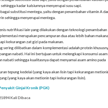
i sehingga kadar kalsiumnya menyerupai susu sapi.
bagai substitusi mentega, yaitu dengan penambahan vitamin A da
rin sehingga menyerupai mentega.
nis nutrifikasi lain yang dilakukan dengan teknologi penambahan
omplementasi merupakan pencampuran dua atau lebih bahan makan
api kekurangan zat gizi pada makanan.
aling sering dilibatkan dalam komplementasi adalah protein khususn
 pangan nabati. Hal ini bertujuan untuk melengkapi konsumsi asam
n nabati sehingga kualitasnya dapat menyamai asam amino pada
an tepung kedelai (yang kaya akan lisin tapi kekurangan metioni
ung (yang kaya akan metionin tapi kekurangan lisin).
enyakit Ginjal Kronik (PGK)
21894 Kali Dibaca