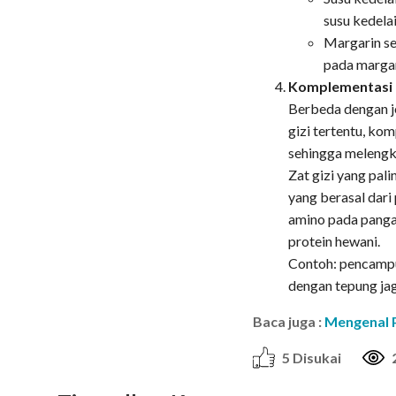
susu kedela
Margarin se
pada marga
Komplementasi
Berbeda dengan je
gizi tertentu, k
sehingga melengk
​​​Zat gizi yang p
yang berasal dari
amino pada panga
protein hewani.
Contoh: pencampur
dengan tepung jag
Baca juga :
Mengenal P
5 Disukai