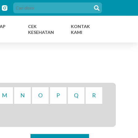
AP
CEK
KONTAK
KESEHATAN
KAMI
M
N
O
P
Q
R