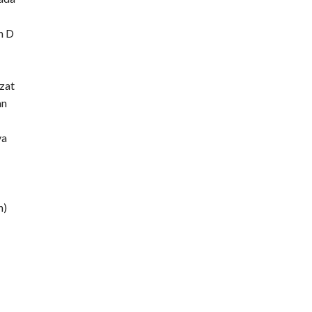
n D
 zat
an
ya
n)