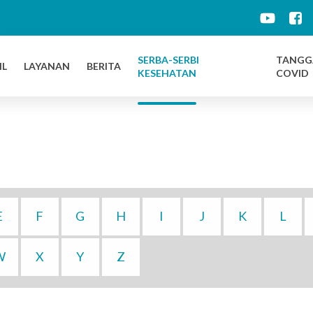
d
SERBA-SERBI
TANGG
IL
LAYANAN
BERITA
KESEHATAN
COVID
E
F
G
H
I
J
K
L
W
X
Y
Z