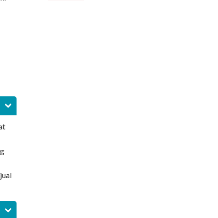
Nyeri Telapak Kaki
(Metatarsalgia Pain)
Pola Makan untuk Pasien
Stroke
Infeksi Jamur Kulit
at
ng
jual