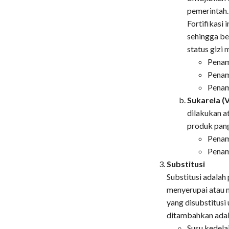
pemerintah.
Fortifikasi 
sehingga be
status gizi
Penam
Penam
Penam
Sukarela (
dilakukan a
produk pan
Penam
Penam
Substitusi
Substitusi adalah
menyerupai atau m
yang disubstitusi
ditambahkan adala
​​​​​​​Susu 