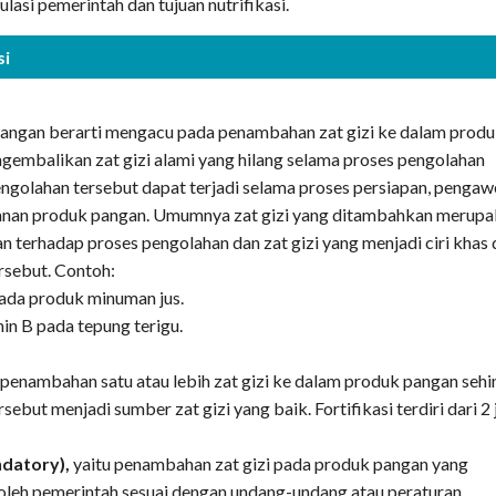
lasi pemerintah dan tujuan nutrifikasi.
si
pangan berarti mengacu pada penambahan zat gizi ke dalam prod
gembalikan zat gizi alami yang hilang selama proses pengolahan
ngolahan tersebut dapat terjadi selama proses persiapan, pengaw
nan produk pangan. Umumnya zat gizi yang ditambahkan merup
an terhadap proses pengolahan dan zat gizi yang menjadi ciri khas 
rsebut. Contoh:
ada produk minuman jus.
min B pada tepung terigu.
h penambahan satu atau lebih zat gizi ke dalam produk pangan seh
ebut menjadi sumber zat gizi yang baik. Fortifikasi terdiri dari 2 j
ndatory),
yaitu penambahan zat gizi pada produk pangan yang
oleh pemerintah sesuai dengan undang-undang atau peraturan