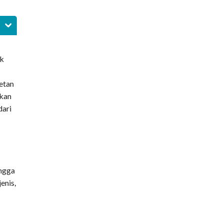
uk
etan
akan
dari
ingga
enis,