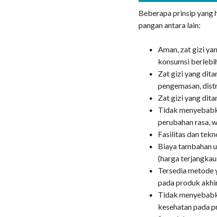
Beberapa prinsip yang 
pangan antara lain:
Aman, zat gizi y
konsumsi berlebi
Zat gizi yang dit
pengemasan, dist
Zat gizi yang dit
Tidak menyebabka
perubahan rasa, w
Fasilitas dan tek
Biaya tambahan u
(harga terjangkau
Tersedia metode 
pada produk akhir
Tidak menyebabka
kesehatan pada p