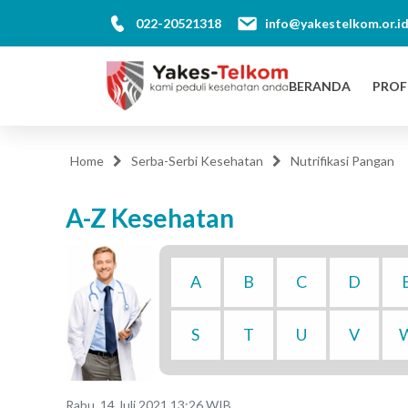
022-20521318
info@yakestelkom.or.i
BERANDA
PROF
Home
Serba-Serbi Kesehatan
Nutrifikasi Pangan
A-Z Kesehatan
A
B
C
D
S
T
U
V
Rabu, 14 Juli 2021 13:26 WIB