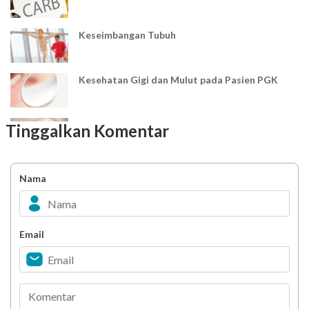
Keseimbangan Tubuh
Kesehatan Gigi dan Mulut pada Pasien PGK
Hordeolum
Tinggalkan Komentar
Apa itu Hipertensi?
Nama
Penanggulangan dan Pengendalian Hipertensi
Email
Bahan Pengawet yang Dilarang Digunakan