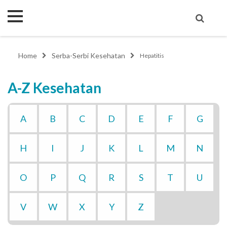
Home
Serba-Serbi Kesehatan
Hepatitis
A-Z Kesehatan
A
B
C
D
E
F
G
H
I
J
K
L
M
N
O
P
Q
R
S
T
U
V
W
X
Y
Z