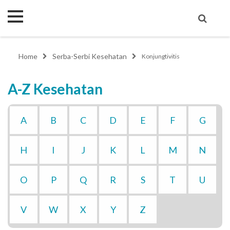
Home
Serba-Serbi Kesehatan
Konjungtivitis
A-Z Kesehatan
A
B
C
D
E
F
G
H
I
J
K
L
M
N
O
P
Q
R
S
T
U
V
W
X
Y
Z