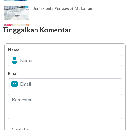
Jenis-jenis Pengawet Makanan
Lemak
Tinggalkan Komentar
Mengenal Karies Gigi
Nama
Nyeri Telapak Kaki (Metatarsalgia Pain)
Email
Pola Makan untuk Pasien Stroke