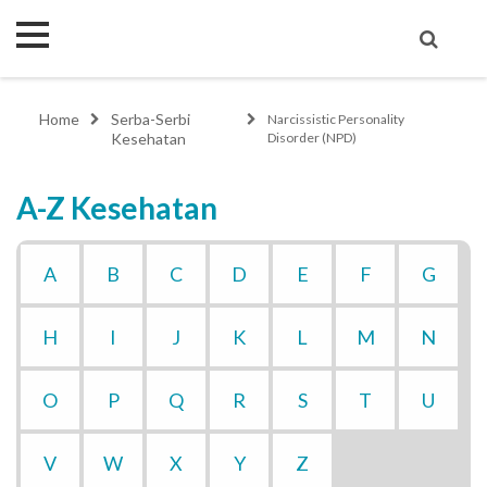
Home
Serba-Serbi
Narcissistic Personality
Kesehatan
Disorder (NPD)
A-Z Kesehatan
A
B
C
D
E
F
G
H
I
J
K
L
M
N
O
P
Q
R
S
T
U
V
W
X
Y
Z