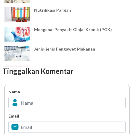
Nutrifikasi Pangan
Mengenal Penyakit Ginjal Kronik (PGK)
Jenis-jenis Pengawet Makanan
Mengenal Karies Gigi
Tinggalkan Komentar
Nyeri Telapak Kaki (Metatarsalgia Pain)
Nama
Pola Makan untuk Pasien Stroke
Email
Infeksi Jamur Kulit