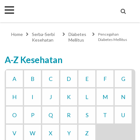
Home
Serba-Serbi
Diabetes
Pencegahan
Kesehatan
Mellitus
Diabetes Mellitus
A-Z Kesehatan
A
B
C
D
E
F
G
H
I
J
K
L
M
N
O
P
Q
R
S
T
U
V
W
X
Y
Z