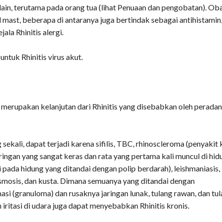
in, terutama pada orang tua (lihat Penuaan dan pengobatan). Ob
el mast, beberapa di antaranya juga bertindak sebagai antihistamin
ala Rhinitis alergi.
untuk Rhinitis virus akut.
a merupakan kelanjutan dari Rhinitis yang disebabkan oleh perada
ekali, dapat terjadi karena sifilis, TBC, rhinoscleroma (penyakit k
ringan yang sangat keras dan rata yang pertama kali muncul di hid
i pada hidung yang ditandai dengan polip berdarah), leishmaniasis,
asmosis, dan kusta. Dimana semuanya yang ditandai dengan
masi (granuloma) dan rusaknya jaringan lunak, tulang rawan, dan tul
ritasi di udara juga dapat menyebabkan Rhinitis kronis.