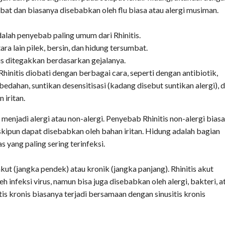
bat dan biasanya disebabkan oleh flu biasa atau alergi musiman.
adalah penyebab paling umum dari Rhinitis.
tara lain pilek, bersin, dan hidung tersumbat.
s ditegakkan berdasarkan gejalanya.
hinitis diobati dengan berbagai cara, seperti dengan antibiotik,
bedahan, suntikan desensitisasi (kadang disebut suntikan alergi), 
 iritan.
n menjadi alergi atau non-alergi. Penyebab Rhinitis non-alergi bias
eskipun dapat disebabkan oleh bahan iritan. Hidung adalah bagian
s yang paling sering terinfeksi.
akut (jangka pendek) atau kronik (jangka panjang). Rhinitis akut
h infeksi virus, namun bisa juga disebabkan oleh alergi, bakteri, a
tis kronis biasanya terjadi bersamaan dengan sinusitis kronis