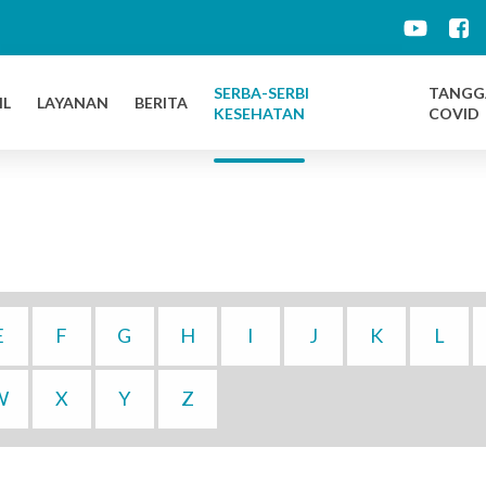
d
SERBA-SERBI
TANGG
IL
LAYANAN
BERITA
KESEHATAN
COVID
E
F
G
H
I
J
K
L
W
X
Y
Z