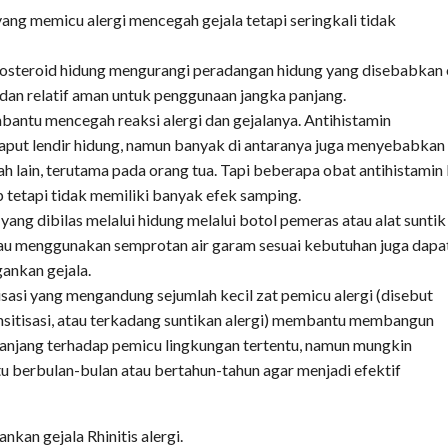
ang memicu alergi mencegah gejala tetapi seringkali tidak
osteroid hidung mengurangi peradangan hidung yang disebabkan 
dan relatif aman untuk penggunaan jangka panjang.
bantu mencegah reaksi alergi dan gejalanya. Antihistamin
aput lendir hidung, namun banyak di antaranya juga menyebabkan
h lain, terutama pada orang tua. Tapi beberapa obat antihistamin
 tetapi tidak memiliki banyak efek samping.
 yang dibilas melalui hidung melalui botol pemeras atau alat suntik
atau menggunakan semprotan air garam sesuai kebutuhan juga dapa
ankan gejala.
isasi yang mengandung sejumlah kecil zat pemicu alergi (disebut
nsitisasi, atau terkadang suntikan alergi) membantu membangun
panjang terhadap pemicu lingkungan tertentu, namun mungkin
 berbulan-bulan atau bertahun-tahun agar menjadi efektif
nkan gejala Rhinitis alergi.