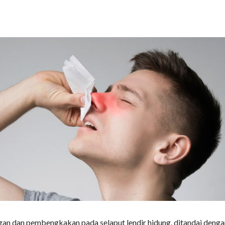
ngan dan pembengkakan pada selaput lendir hidung, ditandai deng