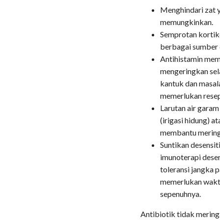
Menghindari zat y
memungkinkan.
Semprotan kortik
berbagai sumber 
Antihistamin mem
mengeringkan sel
kantuk dan masala
memerlukan resep
Larutan air garam
(irigasi hidung) 
membantu mering
Suntikan desensit
imunoterapi dese
toleransi jangka 
memerlukan waktu
sepenuhnya.
Antibiotik tidak meringa