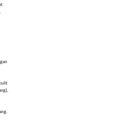
at
,
ngan
ulit
ung),
ang.