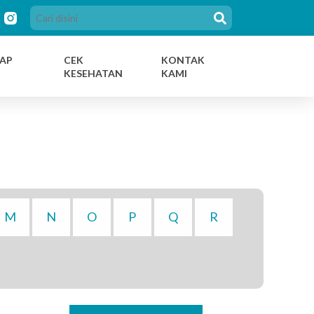
AP
CEK
KONTAK
KESEHATAN
KAMI
M
N
O
P
Q
R