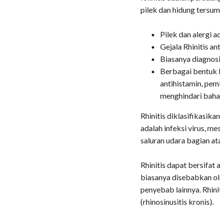
pilek dan hidung tersum
Pilek dan alergi 
Gejala Rhinitis an
Biasanya diagnosi
Berbagai bentuk R
antihistamin, pem
menghindari bahan
Rhinitis diklasifikasika
adalah infeksi virus, m
saluran udara bagian ata
Rhinitis dapat bersifat 
biasanya disebabkan ole
penyebab lainnya. Rhini
(rhinosinusitis kronis).