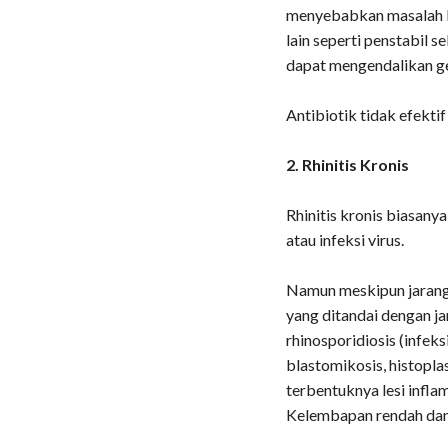
menyebabkan masalah la
lain seperti penstabil s
dapat mengendalikan gej
Antibiotik tidak efektif 
2. Rhinitis Kronis
Rhinitis kronis biasany
atau infeksi virus.
Namun meskipun jarang s
yang ditandai dengan ja
rhinosporidiosis (infeks
blastomikosis, histopl
terbentuknya lesi infla
Kelembapan rendah dan i