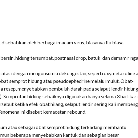
at disebabkan oleh berbagai macam virus, biasanya flu biasa.
 bersin, hidung tersumbat, postnasal drop, batuk, dan demam ringa
iatasi dengan mengonsumsi dekongestan, seperti oxymetazoline 
obat semprot hidung atau pseudoephedrine melalui mulut. Obat-
npa resep, menyebabkan pembuluh darah pada selaput lendir hidun
 Semprotan hidung sebaiknya digunakan hanya selama 3 hari kar
rsebut ketika efek obat hilang, selaput lendir sering kali memben
 Fenomena ini disebut kemacetan rebound.
inum atau sebagai obat semprot hidung terkadang membantu
namun beberapa menyebabkan kantuk dan sebagian besar