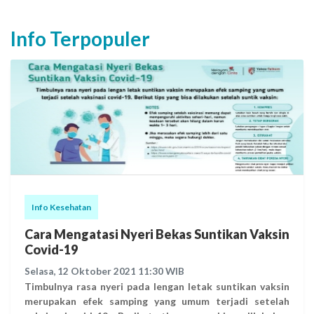
melakukan peregangan ringan di bagian lengan untuk
membantu merelaksasikan otot. Istirahat dan jangan
Info Terpopuler
memaksakan diri untuk melakukan aktifitas fisik yang
berat. Coba focus beristirahat dan penuhi kebutuhan
cairan dengan minum sesuai kebutuhan tubuh (2
liter/hari). Tanyakan Obat Pereda Nyeri dan
konsultasilah ke dokter untuk mendapatkan obat yang
sesuai. Efek samping setelah vaksinasi dapat
mempengaruhi aktifitas sehari-hari, namun keadaan
tersebut akan hilang dalam kurun waktu 1-3 hari. Jika
merasakan efek samping lebih dari satu minggu, segera
hubungi dokter. Ayo kita vaksin untuk meningkatkan
imunitas tubuh kita agar immunity herd segera terwujud.
Info Kesehatan
Cara Mengatasi Nyeri Bekas Suntikan Vaksin
Covid-19
Selasa, 12 Oktober 2021 11:30 WIB
Timbulnya rasa nyeri pada lengan letak suntikan vaksin
merupakan efek samping yang umum terjadi setelah