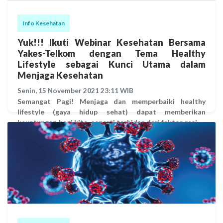
Info Kesehatan
Yuk!!! Ikuti Webinar Kesehatan Bersama
Yakes-Telkom dengan Tema Healthy
Lifestyle sebagai Kunci Utama dalam
Menjaga Kesehatan
Senin, 15 November 2021 23:11 WIB
Semangat Pagi! Menjaga dan memperbaiki healthy
lifestyle (gaya hidup sehat) dapat memberikan
keuntungan bagi kita, seperti terhidar dari faktor resiko
penyakit dan bahkan bisa menyembuhkan beberapa
penyakit seperti cancer, diabetes, dan hipertensi. Yuk,
dapatkan pengetahuan lebih detailnya dengan mengikuti
webinar kesehatan bersama Yakes-Telkom dalam rangka
memperingati Hari Kesehatan Nasional dengan tema
Healthy Lifestyle sebagai Kunci Utama dalam Menjaga
Kesehatan. Narasumber: dr. Steve Al Ghazali (Dokter
Yakes - Telkom) Moderator: dr. Shinta Novia (Dokter
Yakes -Telkom) Dilaksanakan pada: Hari, Tanggal: