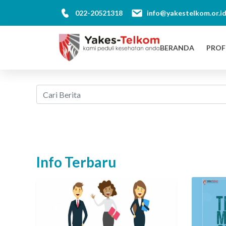
022-20521318
info@yakestelkom.or.i
BERANDA
PROF
Info Terbaru