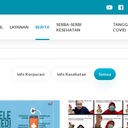
d
SERBA-SERBI
TANGG
IL
LAYANAN
BERITA
KESEHATAN
COVID
Info Korporasi
Info Kesehatan
Semua