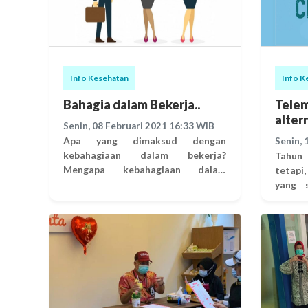
Info Kesehatan
Info K
Bahagia dalam Bekerja..
Tele
alter
Senin, 08 Februari 2021 16:33 WIB
Pand
Apa yang dimaksud dengan
Senin, 
kebahagiaan dalam bekerja?
Tahun
Mengapa kebahagiaan dalam
tetapi
bekerja penting? Bahagia saat
yang 
bekerja membuat kita lebih
kunj
termotivasi dan percaya diri
Pande
dengan pekerjaan yang dilakukan.
membe
Kebahagiaan dalam bekerja
layana
merupakan suatu mindset (pola
ian 
pikir) yang memungkinkan kita
memb
untuk meningkatkan performa dan
pela
mencapai potensi yang dimiliki.
jauh.