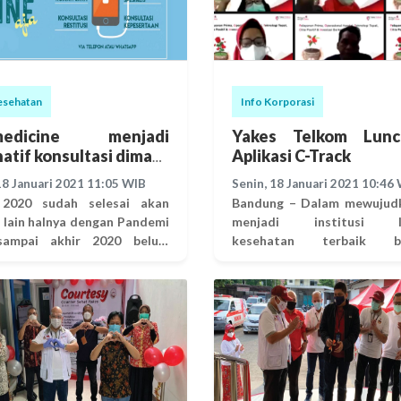
esehatan
Info Korporasi
medicine menjadi
Yakes Telkom Lunc
natif konsultasi dimasa
Aplikasi C-Track
emi
18 Januari 2021 11:05 WIB
Senin, 18 Januari 2021 10:46
 2020 sudah selesai akan
Bandung – Dalam mewujudk
, lain halnya dengan Pandemi
menjadi institusi l
sampai akhir 2020 belum
kesehatan terbaik be
ung usai. Dalam masa
managed care dan memanf
mik ini, Yakes Telkom
teknologi digital terkini
rikan
Telkom meluncurkan aplika
n Telemedicine yaitu pemaka
yang disebut dengan C-Trac
telekomunikasi untuk
Track atau COVID-19 Su
erikan informasi dan
Tracking adalah aplikasi pe
yanan medis jarak-
penyitas COVID-19 Telko
 Telemedicine saat ini,
sebagai calon pendonor 