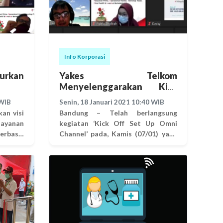
Info Korporasi
urkan
Yakes Telkom
Menyelenggarakan Kick
Off Set Up Omni Channel
 WIB
Senin, 18 Januari 2021 10:40 WIB
an visi
Bandung – Telah berlangsung
ayanan
kegiatan ‘Kick Off Set Up Omni
rbasis
Channel’ pada, Kamis (07/01) yang
aatkan
dihadiri oleh Jajaran Pengurus
, Yakes
Yakes Telkom, Senior Leader Yakes
si baru
Telkom serta beberapa perwakilan
k. C-
unit terkait dari Dapen Telkom.
rvivor
Dalam arahanya, Direktur Layanan
ncarian
Kesehatan dan Umum, Tri Priyo
mGroup
Anggoro menyampaikan, wacana
Plasma
pembuatan Omni Channel di Yakes