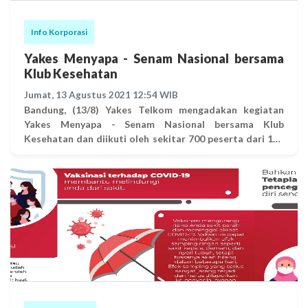
Info Korporasi
Yakes Menyapa - Senam Nasional bersama
Klub Kesehatan
Jumat, 13 Agustus 2021 12:54 WIB
Bandung, (13/8) Yakes Telkom mengadakan kegiatan
Yakes Menyapa - Senam Nasional bersama Klub
Kesehatan dan diikuti oleh sekitar 700 peserta dari 113
klub kesehatan serta karyawan Yakes. Kegiatan senam
bersama ini dilaksanakan melalui aplikasi zoom meeting
dan dipandu oleh para instruktur di Yakes Wellness
Center, M. Amin & Halmiati Amir di YFC Makassar; M.
Akhir Amin di YFC Palembang; Pak Sonci, Imam
Munandar, Yunyun Komalasari, dan Diki Akbari di YFC
Bandung; serta Rifqi Budi di YFC Jakarta. Dibuka oleh Tri
Priyo Anggoro selaku Direktur Utama Yakes Telkom
yang mengajak untuk mensyukuri nikmatnya sehat serta
anugerah dapat bernafas dan menghirup oksigen dengan
bebas. Hal ini dapat kita rasakan dengan melihat kondisi