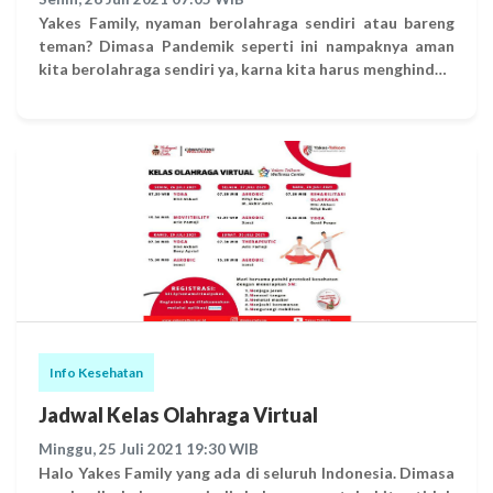
hamil dengan risiko tinggi ( usia >35 thn, memiliki
Yakes Family, nyaman berolahraga sendiri atau bareng
BMI>40, dengan komorbid diabetes & hipertensi) - Ibu
teman? Dimasa Pandemik seperti ini nampaknya aman
hamil tenaga kesehatan (risiko tinggi terpapar) - Ibu
kita berolahraga sendiri ya, karna kita harus menghindari
hamil risiko rendah. Jadi, yuk divaksin. Jika ragu tentang
kerumunan. Jangan kaya si aTA ni, pengen olahraga
kondisi kesehatan maupun kehamilan, diskusikan kondisi
sambil nongkrong. Di episode 3 ini aTA ngajak teman-
tersebut dengan dokter Anda. Semangat vaksinasi
teman olahraga bersama. mau tau cerita lengkapnya?
Telkomers!! #Disiplin5M #LindungiDiriLindungiSemua
Yuk, kita baca cerita Komik Serial Sosialisasi Tahan Laju
#MencegahLebihBaikDaripadaMengobati sumber:
Covid Episode 3. Jangan dulu olahraga bareng!
papdi.or.id dan pogi.or.id
Info Kesehatan
Jadwal Kelas Olahraga Virtual
Minggu, 25 Juli 2021 19:30 WIB
Halo Yakes Family yang ada di seluruh Indonesia. Dimasa