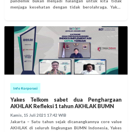
pandemik bukan menjadi halangan untuk kita tidak
menjaga kesehatan dengan tidak berolahraga. Yakes
Telkom Wellness Center mengajak seluruh Yakes Family
untuk bergabung berolahraga bersama secara Virtual.
Yukk join di kelas olahraga virtual bersama para trainer
Yakes Telkom. Silahkan dicatat waktunya ya. Salam
Sehat Tekad Kita Melayani dengan Cinta.
Info Korporasi
Yakes Telkom sabet dua Penghargaan
AKHLAK Refleksi 1 tahun AKHLAK BUMN
Kamis, 15 Juli 2021 17:42 WIB
Jakarta – Satu tahun sejak dicanangkannya core value
AKHLAK di seluruh lingkungan BUMN Indonesia, Yakes