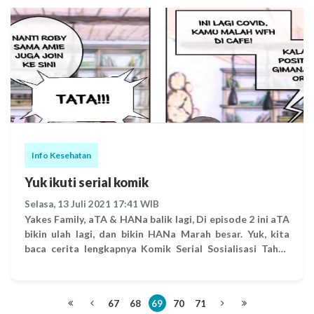
karakteristiknya yang jauh lebih menular. Oleh karena itu
dialami maupun yang diamati oleh para karyawan.
penting untuk terus menggalakan prokes 5M dan
Dengan adanya penghargaan AKHLAK ini, diharapkan
vaksinasi serta menggalakan pembatasan mobilitas.
dapat meningkatkan semangat insan Yakes Telkom
Untuk itu, Yakes-Telkom menyediakan buku Panduan
dalam memberikan layanan Kesehatan kepada
Mengatasi Covid-19 (Updated Juli 2021) yang dapat di
pesertanya dan dapat menerapkan Core Value AKHLAK
download melalui link berikut : Download Buku
dalam keseharian. (Jaka/red01)
PANDUAN MENGATASI COVID-19
Info Kesehatan
Yuk ikuti serial komik
Selasa, 13 Juli 2021 17:41 WIB
Yakes Family, aTA & HANa balik lagi, Di episode 2 ini aTA
bikin ulah lagi, dan bikin HANa Marah besar. Yuk, kita
baca cerita lengkapnya Komik Serial Sosialisasi Tahan
Laju Covid Episode 2. Jangan dulu pergi-pergi Ya!
67
68
69
70
71