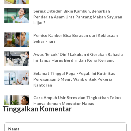
Sering Dituduh Bikin Kambuh, Benarkah
Penderita Asam Urat Pantang Makan Sayuran
Hijau?
Pemicu Kanker Bisa Berasan dari Kebiasaan
Sehari-hari
Awas 'Encok' Dini! Lakukan 6 Gerakan Rahasia
Ini Tanpa Harus Berdiri dari Kursi Kerjamu
Selamat Tinggal Pegal-Pegal! Ini Rutinitas
Peregangan 5 Menit Wajib untuk Pekerja
Kantoran
Cara Ampuh Usir Stres dan Tingkatkan Fokus
Hanya dengan Mengatur Napas
Tinggalkan Komentar
Ingin Mood Lebih Stabil? Kenali Peran 4 Hormon
Bahagia dalam Tubuh
Nama