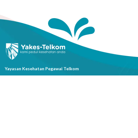
Yayasan Kesehatan Pegawai Telkom
Jl. Cisanggarung No.2, Kel. Citarum, Kec. Bandung Wetan, Kota
Bandung, Prov. Jawa Barat
(022) 20521318
info@yakestelkom.or.id
Tentang Kami
Sitemap
Galeri
Tentang Yakes
Video
Layanan