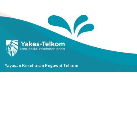
Yayasan Kesehatan Pegawai Telkom
Jl. Cisanggarung No.2, Kel. Citarum, Kec. Bandung Wetan, Kota
Bandung, Prov. Jawa Barat
(022) 20521318
info@yakestelkom.or.id
Tentang Kami
Sitemap
Galeri
Tentang Yakes
Video
Layanan