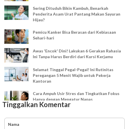
Sering Dituduh Bikin Kambuh, Benarkah
Penderita Asam Urat Pantang Makan Sayuran
Hijau?
Pemicu Kanker Bisa Berasan dari Kebiasaan
Sehari-hari
Awas 'Encok' Dini! Lakukan 6 Gerakan Rahasia
Ini Tanpa Harus Berdiri dari Kursi Kerjamu
Selamat Tinggal Pegal-Pegal! Ini Rutinitas
Peregangan 5 Menit Wajib untuk Pekerja
Kantoran
Cara Ampuh Usir Stres dan Tingkatkan Fokus
Hanya dengan Mengatur Napas
Tinggalkan Komentar
Ingin Mood Lebih Stabil? Kenali Peran 4 Hormon
Bahagia dalam Tubuh
Nama