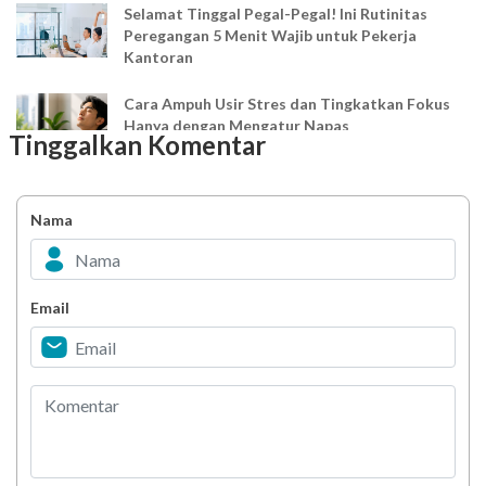
Selamat Tinggal Pegal-Pegal! Ini Rutinitas
Peregangan 5 Menit Wajib untuk Pekerja
Kantoran
Cara Ampuh Usir Stres dan Tingkatkan Fokus
Hanya dengan Mengatur Napas
Tinggalkan Komentar
Ingin Mood Lebih Stabil? Kenali Peran 4 Hormon
Bahagia dalam Tubuh
Nama
Minuman Manis, Teman atau Ancaman?
Email
Biar Lansia Tetap Sehat dan Mandiri, Coba
Stretching 10 Menit Ini
Berani Selesaikan Challenge 6.000 Langkah?