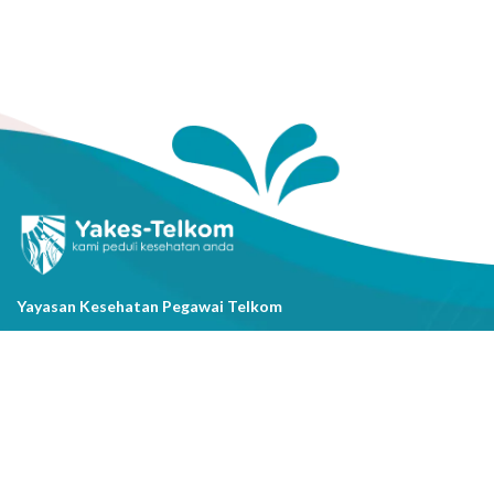
Yayasan Kesehatan Pegawai Telkom
Jl. Cisanggarung No.2, Kel. Citarum, Kec. Bandung Wetan, Kota
Bandung, Prov. Jawa Barat
(022) 20521318
info@yakestelkom.or.id
Tentang Kami
Sitemap