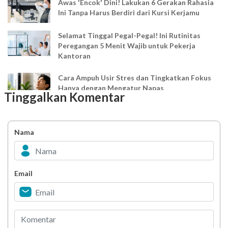
Awas 'Encok' Dini! Lakukan 6 Gerakan Rahasia
Ini Tanpa Harus Berdiri dari Kursi Kerjamu
Selamat Tinggal Pegal-Pegal! Ini Rutinitas
Peregangan 5 Menit Wajib untuk Pekerja
Kantoran
Cara Ampuh Usir Stres dan Tingkatkan Fokus
Hanya dengan Mengatur Napas
Tinggalkan Komentar
Ingin Mood Lebih Stabil? Kenali Peran 4 Hormon
Bahagia dalam Tubuh
Nama
Minuman Manis, Teman atau Ancaman?
Email
Biar Lansia Tetap Sehat dan Mandiri, Coba
Stretching 10 Menit Ini
Berani Selesaikan Challenge 6.000 Langkah?