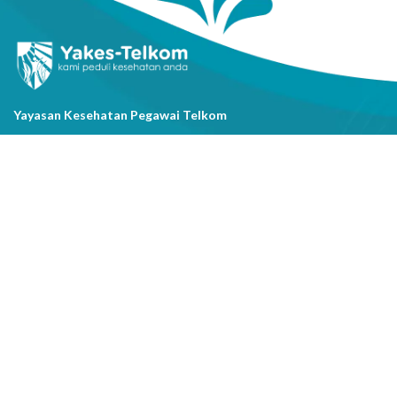
Yayasan Kesehatan Pegawai Telkom
Jl. Cisanggarung No.2, Kel. Citarum, Kec. Bandung Wetan, Kota
Bandung, Prov. Jawa Barat
(022) 20521318
info@yakestelkom.or.id
Tentang Kami
Sitemap
Galeri
Tentang Yakes
Video
Layanan
Kontak Kami
Berita
Serba-serbi Kesehatan
Youtube
Instagram
Facebook