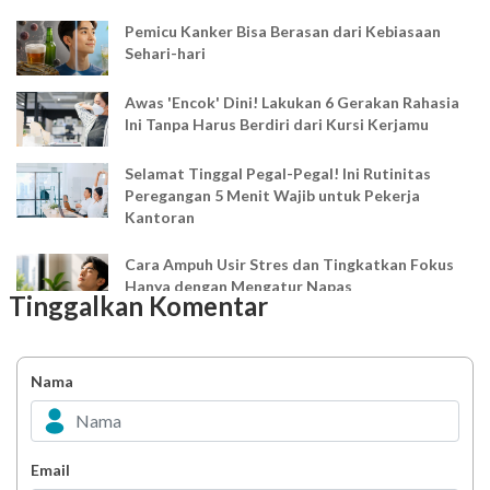
Pemicu Kanker Bisa Berasan dari Kebiasaan
Sehari-hari
Awas 'Encok' Dini! Lakukan 6 Gerakan Rahasia
Ini Tanpa Harus Berdiri dari Kursi Kerjamu
Selamat Tinggal Pegal-Pegal! Ini Rutinitas
Peregangan 5 Menit Wajib untuk Pekerja
Kantoran
Cara Ampuh Usir Stres dan Tingkatkan Fokus
Hanya dengan Mengatur Napas
Tinggalkan Komentar
Ingin Mood Lebih Stabil? Kenali Peran 4 Hormon
Bahagia dalam Tubuh
Nama
Minuman Manis, Teman atau Ancaman?
Email
Biar Lansia Tetap Sehat dan Mandiri, Coba