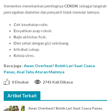
Kemenkes menekankan pentingnya
CERDIK
sebagai langkah
pencegahan diabetes dan penyakit tidak menular lainnya:
C
ek kesehatan rutin.
E
nsyahkan asap rokok.
R
ajin aktivitas fisik.
D
iet sehat dengan gizi seimbang.
I
stirahat cukup.
K
elola stres.
Baca juga :
Awas Overheat! Boleh Lari Saat Cuaca
Panas, Asal Tahu Aturan Mainnya
0 Disukai
2741 Kali Dibaca
Artikel Terkait
Awas Overheat! Boleh Lari Saat Cuaca Panas,