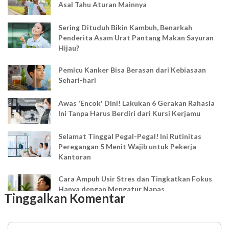
Asal Tahu Aturan Mainnya
Sering Dituduh Bikin Kambuh, Benarkah
Penderita Asam Urat Pantang Makan Sayuran
Hijau?
Pemicu Kanker Bisa Berasan dari Kebiasaan
Sehari-hari
Awas 'Encok' Dini! Lakukan 6 Gerakan Rahasia
Ini Tanpa Harus Berdiri dari Kursi Kerjamu
Selamat Tinggal Pegal-Pegal! Ini Rutinitas
Peregangan 5 Menit Wajib untuk Pekerja
Kantoran
Cara Ampuh Usir Stres dan Tingkatkan Fokus
Hanya dengan Mengatur Napas
Tinggalkan Komentar
Ingin Mood Lebih Stabil? Kenali Peran 4 Hormon
Bahagia dalam Tubuh