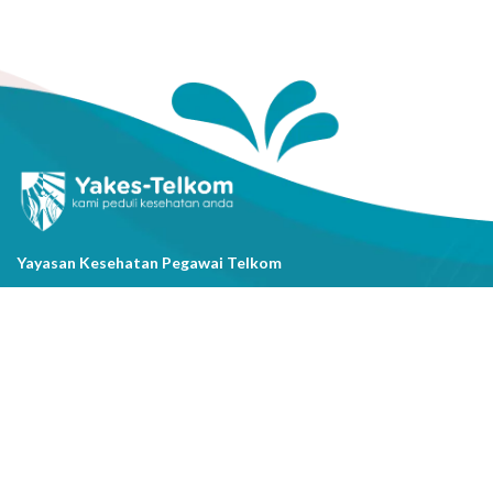
Yayasan Kesehatan Pegawai Telkom
Jl. Cisanggarung No.2, Kel. Citarum, Kec. Bandung Wetan, Kota
Bandung, Prov. Jawa Barat
(022) 20521318
info@yakestelkom.or.id
Tentang Kami
Sitemap
Galeri
Tentang Yakes