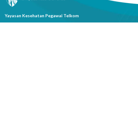
Yayasan Kesehatan Pegawai Telkom
Jl. Cisanggarung No.2, Kel. Citarum, Kec. Bandung Wetan, Kota
Bandung, Prov. Jawa Barat
(022) 20521318
info@yakestelkom.or.id
Tentang Kami
Sitemap
Galeri
Tentang Yakes
Video
Layanan
Kontak Kami
Berita
Serba-serbi Kesehatan
Youtube
Instagram
Facebook
Copyright @2026 Yayasan Kesehatan Pegawai Telkom