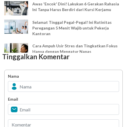
Awas 'Encok' Dini! Lakukan 6 Gerakan Rahasia
Ini Tanpa Harus Berdiri dari Kursi Kerjamu
Selamat Tinggal Pegal-Pegal! Ini Rutinitas
Peregangan 5 Menit Wajib untuk Pekerja
Kantoran
Cara Ampuh Usir Stres dan Tingkatkan Fokus
Hanya dengan Mengatur Napas
Tinggalkan Komentar
Ingin Mood Lebih Stabil? Kenali Peran 4 Hormon
Bahagia dalam Tubuh
Nama
Minuman Manis, Teman atau Ancaman?
Email
Biar Lansia Tetap Sehat dan Mandiri, Coba
Stretching 10 Menit Ini
Berani Selesaikan Challenge 6.000 Langkah?