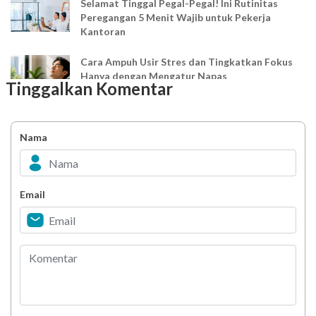
Selamat Tinggal Pegal-Pegal! Ini Rutinitas
Peregangan 5 Menit Wajib untuk Pekerja
Kantoran
Cara Ampuh Usir Stres dan Tingkatkan Fokus
Hanya dengan Mengatur Napas
Tinggalkan Komentar
Ingin Mood Lebih Stabil? Kenali Peran 4 Hormon
Bahagia dalam Tubuh
Nama
Minuman Manis, Teman atau Ancaman?
Email
Biar Lansia Tetap Sehat dan Mandiri, Coba
Stretching 10 Menit Ini
Berani Selesaikan Challenge 6.000 Langkah?