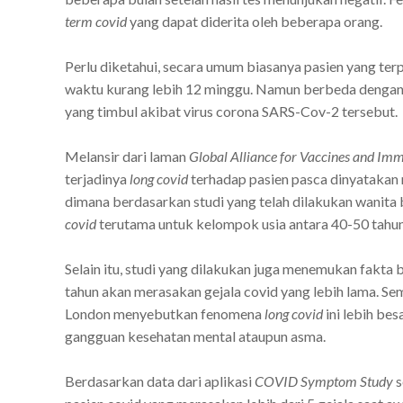
term covid
yang dapat diderita oleh beberapa orang.
Perlu diketahui, secara umum biasanya pasien yang ter
waktu kurang lebih 12 minggu. Namun berbeda dengan
yang timbul akibat virus corona SARS-Cov-2 tersebut.
Melansir dari laman
Global Alliance for Vaccines and Im
terjadinya
long covid
terhadap pasien pasca dinyatakan n
dimana berdasarkan studi yang telah dilakukan wanita 
covid
terutama untuk kelompok usia antara 40-50 tahun
Selain itu, studi yang dilakukan juga menemukan fakt
tahun akan merasakan gejala covid yang lebih lama. Semen
London menyebutkan fenomena
long covid
ini lebih be
gangguan kesehatan mental ataupun asma.
Berdasarkan data dari aplikasi
COVID Symptom
Study
s