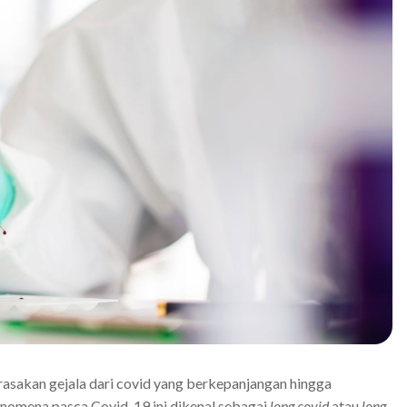
asakan gejala dari covid yang berkepanjangan hingga
Fenomena pasca Covid-19 ini dikenal sebagai
long covid
atau
long-