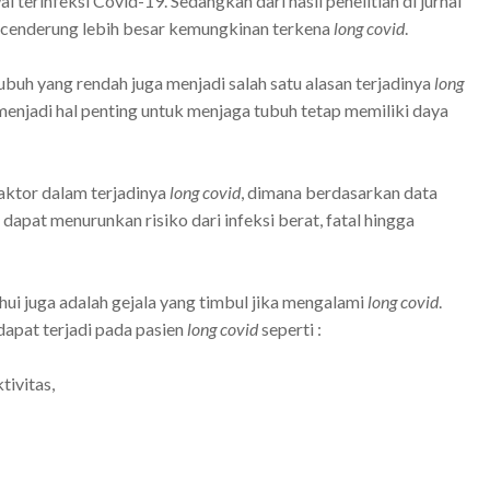
l terinfeksi Covid-19. Sedangkan dari hasil penelitian di jurnal
i cenderung lebih besar kemungkinan terkena
long covid
.
ubuh yang rendah juga menjadi salah satu alasan terjadinya
long
menjadi hal penting untuk menjaga tubuh tetap memiliki daya
faktor dalam terjadinya
long covid
, dimana berdasarkan data
 dapat menurunkan risiko dari infeksi berat, fatal hingga
ahui juga adalah gejala yang timbul jika mengalami
long covid
.
dapat terjadi pada pasien
long covid
seperti :
tivitas,