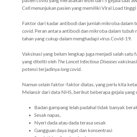
pasien covid yang merasakan lebih dari 5 gejala saat awa
Cell menunjukan pasien yang memiliki Viral Load tingg
Faktor dari kadar antibodi dan jumlah mikroba dalam t
covid
. Peran antara antibodi dan mikroba dalam tubuh 
tahan yang cukup dalam menghadapi virus Covid-19.
Vaksinasi yang belum lengkap juga menjadi salah satu 
yang diteliti oleh
The Lancet Infectious Diseases
vaksinasi
potensi terjadinya
long covid
.
Namun selain faktor-faktor diatas, yang perlu kita ket
Melansir dari data NHS, berikut beberapa gejala yang 
Badan gampang lelah padahal tidak banyak berak
Sesak napas,
Nyeri dada atau dada terasa sesak
Gangguan daya ingat dan konsentrasi