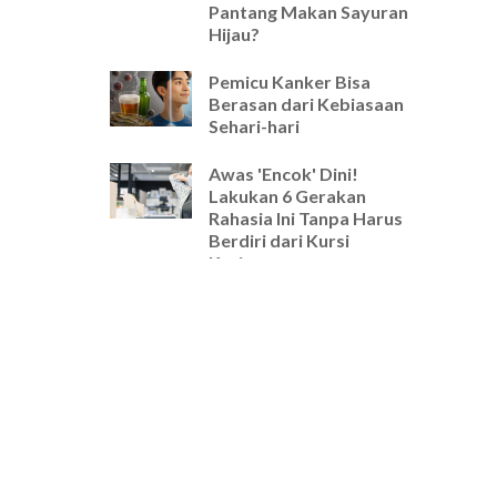
Pantang Makan Sayuran
Hijau?
Pemicu Kanker Bisa
Berasan dari Kebiasaan
Sehari-hari
Awas 'Encok' Dini!
Lakukan 6 Gerakan
Rahasia Ini Tanpa Harus
Berdiri dari Kursi
Kerjamu
Selamat Tinggal Pegal-
Pegal! Ini Rutinitas
Peregangan 5 Menit
Wajib untuk Pekerja
Kantoran
Cara Ampuh Usir Stres
dan Tingkatkan Fokus
Hanya dengan Mengatur