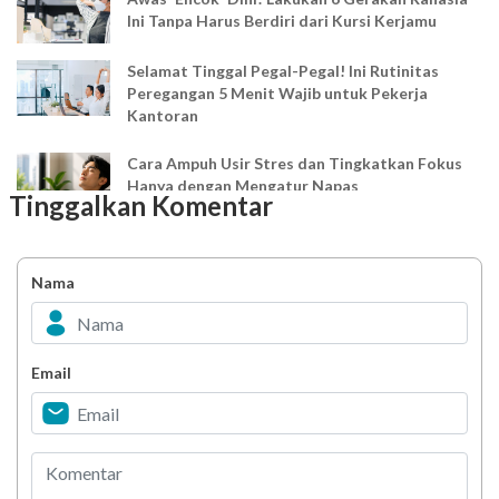
Ini Tanpa Harus Berdiri dari Kursi Kerjamu
Selamat Tinggal Pegal-Pegal! Ini Rutinitas
Peregangan 5 Menit Wajib untuk Pekerja
Kantoran
Cara Ampuh Usir Stres dan Tingkatkan Fokus
Hanya dengan Mengatur Napas
Tinggalkan Komentar
Ingin Mood Lebih Stabil? Kenali Peran 4 Hormon
Bahagia dalam Tubuh
Nama
Minuman Manis, Teman atau Ancaman?
Email
Biar Lansia Tetap Sehat dan Mandiri, Coba
Stretching 10 Menit Ini
Berani Selesaikan Challenge 6.000 Langkah?