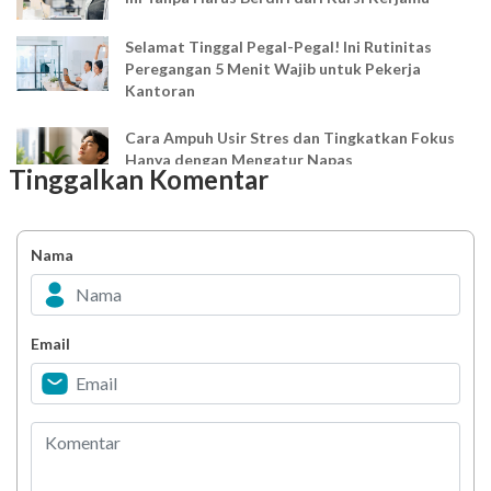
Selamat Tinggal Pegal-Pegal! Ini Rutinitas
Peregangan 5 Menit Wajib untuk Pekerja
Kantoran
Cara Ampuh Usir Stres dan Tingkatkan Fokus
Hanya dengan Mengatur Napas
Tinggalkan Komentar
Ingin Mood Lebih Stabil? Kenali Peran 4 Hormon
Bahagia dalam Tubuh
Nama
Minuman Manis, Teman atau Ancaman?
Email
Biar Lansia Tetap Sehat dan Mandiri, Coba
Stretching 10 Menit Ini
Berani Selesaikan Challenge 6.000 Langkah?