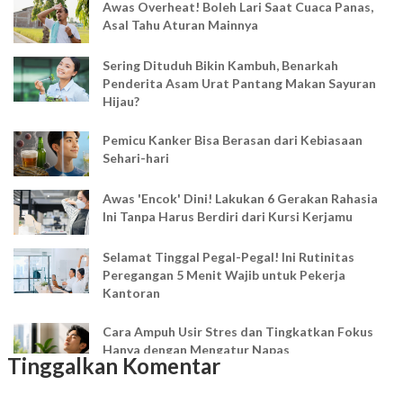
Awas Overheat! Boleh Lari Saat Cuaca Panas,
Asal Tahu Aturan Mainnya
Sering Dituduh Bikin Kambuh, Benarkah
Penderita Asam Urat Pantang Makan Sayuran
Hijau?
Pemicu Kanker Bisa Berasan dari Kebiasaan
Sehari-hari
Awas 'Encok' Dini! Lakukan 6 Gerakan Rahasia
Ini Tanpa Harus Berdiri dari Kursi Kerjamu
Selamat Tinggal Pegal-Pegal! Ini Rutinitas
Peregangan 5 Menit Wajib untuk Pekerja
Kantoran
Cara Ampuh Usir Stres dan Tingkatkan Fokus
Hanya dengan Mengatur Napas
Tinggalkan Komentar
Ingin Mood Lebih Stabil? Kenali Peran 4 Hormon