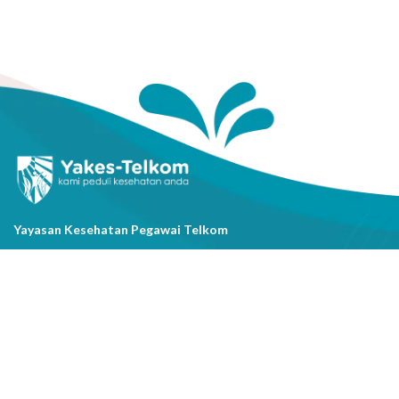
Yayasan Kesehatan Pegawai Telkom
Jl. Cisanggarung No.2, Kel. Citarum, Kec. Bandung Wetan, Kota
Bandung, Prov. Jawa Barat
(022) 20521318
info@yakestelkom.or.id
Tentang Kami
Sitemap