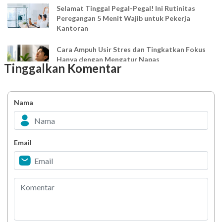
Selamat Tinggal Pegal-Pegal! Ini Rutinitas
Peregangan 5 Menit Wajib untuk Pekerja
Kantoran
Cara Ampuh Usir Stres dan Tingkatkan Fokus
Hanya dengan Mengatur Napas
Tinggalkan Komentar
Ingin Mood Lebih Stabil? Kenali Peran 4 Hormon
Bahagia dalam Tubuh
Nama
Minuman Manis, Teman atau Ancaman?
Email
Biar Lansia Tetap Sehat dan Mandiri, Coba
Stretching 10 Menit Ini
Berani Selesaikan Challenge 6.000 Langkah?