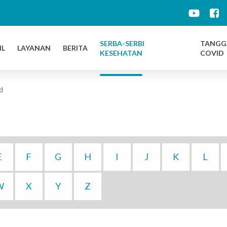
d
SERBA-SERBI
TANGG
IL
LAYANAN
BERITA
KESEHATAN
COVID
d
E
F
G
H
I
J
K
L
W
X
Y
Z