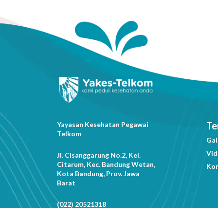
Te
Yayasan Kesehatan Pegawai
Telkom
Gal
Vi
Jl. Cisanggarung No.2, Kel.
Citarum, Kec. Bandung Wetan,
Ko
Kota Bandung, Prov. Jawa
Barat
(022) 20521318
info@yakestelkom.or.id