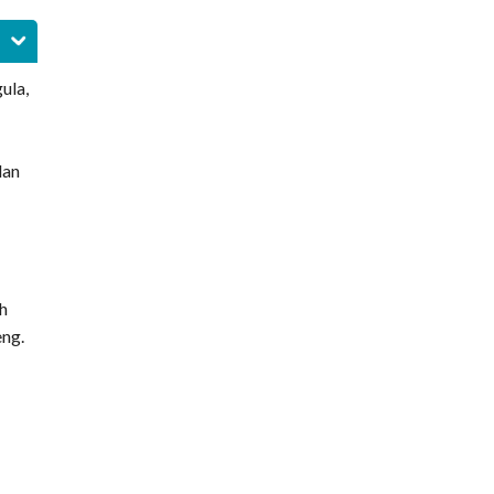
ula,
dan
eh
ng.