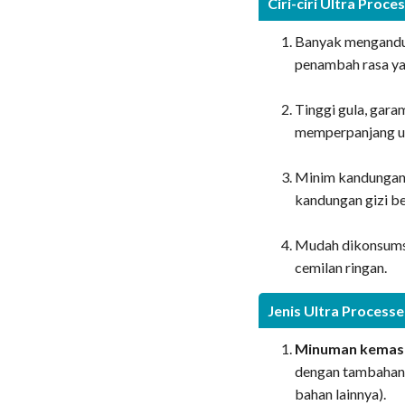
Ciri-ciri Ultra Proc
Banyak mengandun
penambah rasa ya
Tinggi gula, gara
memperpanjang u
Minim kandungan 
kandungan gizi b
Mudah dikonsumsi 
cemilan ringan.
Jenis Ultra Process
Minuman kemas
dengan tambahan 
bahan lainnya).