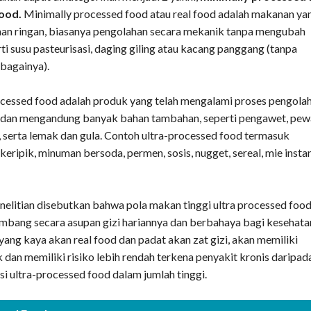
ood.
Minimally processed food atau real food adalah makanan ya
han ringan, biasanya pengolahan secara mekanik tanpa mengubah
rti susu pasteurisasi, daging giling atau kacang panggang (tanpa
bagainya).
rocessed food adalah produk yang telah mengalami proses pengola
s dan mengandung banyak bahan tambahan, seperti pengawet, pew
, serta lemak dan gula. Contoh ultra-processed food termasuk
keripik, minuman bersoda, permen, sosis, nugget, sereal, mie insta
elitian disebutkan bahwa pola makan tinggi ultra processed foo
imbang secara asupan gizi hariannya dan berbahaya bagi kesehata
ang kaya akan real food dan padat akan zat gizi, akan memiliki
ik dan memiliki risiko lebih rendah terkena penyakit kronis daripad
 ultra-processed food dalam jumlah tinggi.