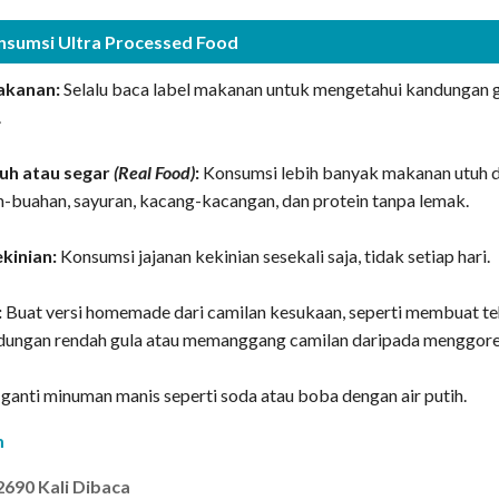
nsumsi Ultra Processed Food
akanan:
Selalu baca label makanan untuk mengetahui kandungan g
.
tuh atau segar
(Real Food)
:
Konsumsi lebih banyak makanan utuh 
h-buahan, sayuran, kacang-kacangan, dan protein tanpa lemak.
ekinian:
Konsumsi jajanan kekinian sesekali saja, tidak setiap hari.
:
Buat versi homemade dari camilan kesukaan, seperti membuat t
ungan rendah gula atau memanggang camilan daripada menggore
ganti minuman manis seperti soda atau boba dengan air putih.
m
2690 Kali Dibaca