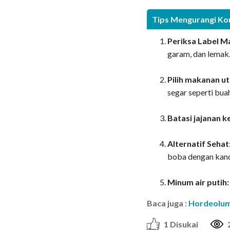
Tips Mengurangi Ko
Periksa Label M
garam, dan lemak
Pilih makanan u
segar seperti bua
Batasi jajanan k
Alternatif Sehat
boba dengan kand
Minum air putih:
Baca juga :
Hordeolu
1 Disukai