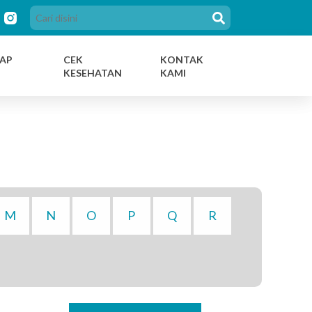
AP
CEK
KONTAK
KESEHATAN
KAMI
M
N
O
P
Q
R