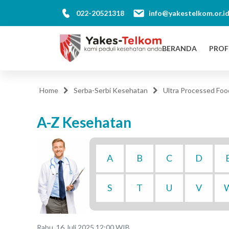
022-20521318
info@yakestelkom.or.i
BERANDA
PROF
Home
Serba-Serbi Kesehatan
Ultra Processed Foo
A-Z Kesehatan
A
B
C
D
S
T
U
V
Rabu, 16 Juli 2025 12:00 WIB