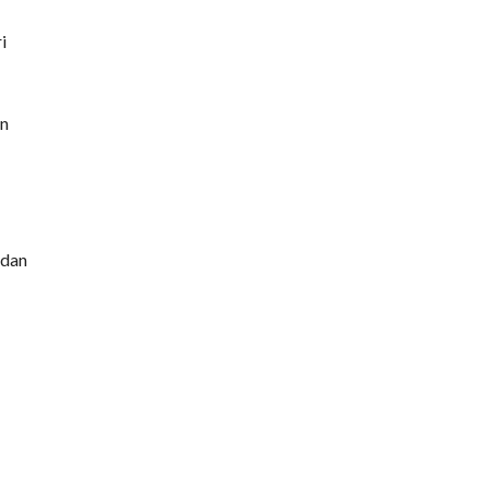
i
an
 dan