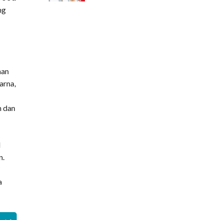
ng
Kesehatan Gigi dan
Mulut pada Pasien PGK
Fluorosis Gigi
han
arna,
Hordeolum
n dan
Mengenal Stomatitis
Aftosa Rekuren
d
n.
a