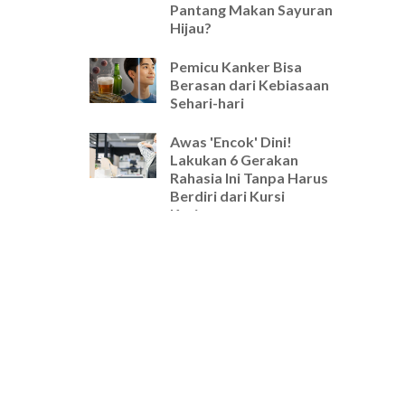
Pantang Makan Sayuran
Hijau?
Pemicu Kanker Bisa
Berasan dari Kebiasaan
Sehari-hari
Awas 'Encok' Dini!
Lakukan 6 Gerakan
Rahasia Ini Tanpa Harus
Berdiri dari Kursi
Kerjamu
Selamat Tinggal Pegal-
Pegal! Ini Rutinitas
Peregangan 5 Menit
Wajib untuk Pekerja
Kantoran
Cara Ampuh Usir Stres
dan Tingkatkan Fokus
Hanya dengan Mengatur