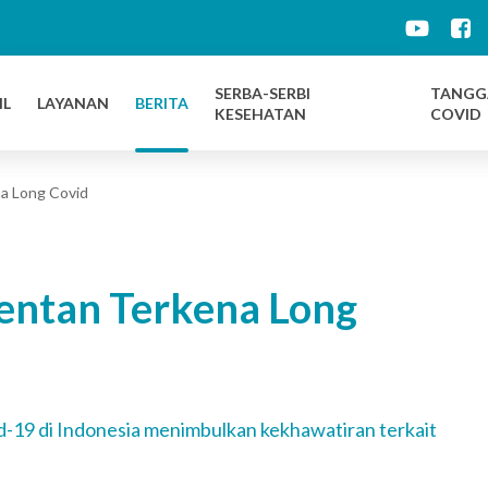
d
SERBA-SERBI
TANGG
IL
LAYANAN
BERITA
KESEHATAN
COVID
a Long Covid
entan Terkena Long
-19 di Indonesia menimbulkan kekhawatiran terkait