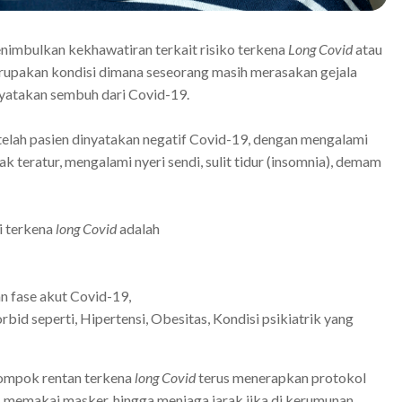
nimbulkan kekhawatiran terkait risiko terkena
Long Covid
atau
rupakan kondisi dimana seseorang masih merasakan gejala
nyatakan sembuh dari Covid-19.
setelah pasien dinyatakan negatif Covid-19, dengan mengalami
ak teratur, mengalami nyeri sendi, sulit tidur (insomnia), demam
i terkena
long Covid
adalah
 fase akut Covid-19,
bid seperti, Hipertensi, Obesitas, Kondisi psikiatrik yang
elompok rentan terkena
long Covid
terus menerapkan protokol
memakai masker, hingga menjaga jarak jika di kerumunan.