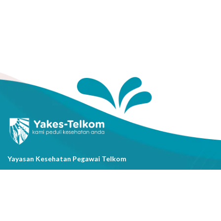
Yayasan Kesehatan Pegawai Telkom
Jl. Cisanggarung No.2, Kel. Citarum, Kec. Bandung Wetan, Kota
Bandung, Prov. Jawa Barat
(022) 20521318
info@yakestelkom.or.id