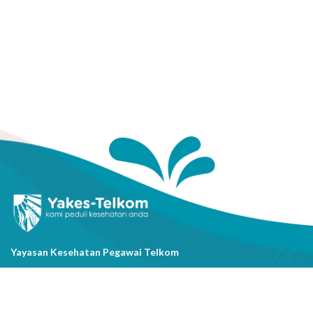
Yayasan Kesehatan Pegawai Telkom
Jl. Cisanggarung No.2, Kel. Citarum, Kec. Bandung Wetan, Kota
Bandung, Prov. Jawa Barat