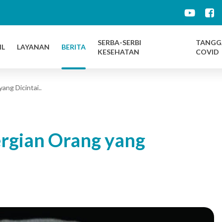
d
SERBA-SERBI
TANGG
IL
LAYANAN
BERITA
KESEHATAN
COVID
ang Dicintai..
ergian Orang yang