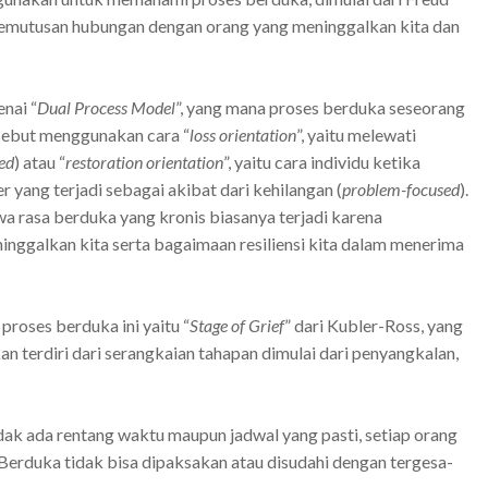
emutusan hubungan dengan orang yang meninggalkan kita dan
nai “
Dual Process Model
”, yang mana proses berduka seseorang
rsebut menggunakan cara “
loss orientation
”, yaitu melewati
ed
) atau “
restoration orientation
”, yaitu cara individu ketika
 yang terjadi sebagai akibat dari kehilangan (
problem-focused
).
rasa berduka yang kronis biasanya terjadi karena
ninggalkan kita serta bagaimaan resiliensi kita dalam menerima
proses berduka ini yaitu “
Stage of Grief
” dari Kubler-Ross, yang
 terdiri dari serangkaian tahapan dimulai dari penyangkalan,
idak ada rentang waktu maupun jadwal yang pasti, setiap orang
. Berduka tidak bisa dipaksakan atau disudahi dengan tergesa-