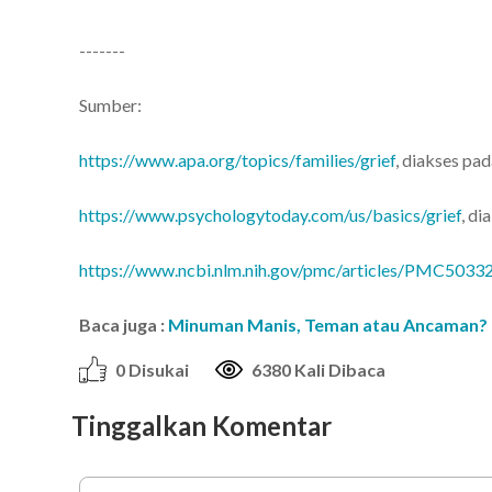
-------
Sumber:
https://www.apa.org/topics/families/grief
, diakses pa
https://www.psychologytoday.com/us/basics/grief
, d
https://www.ncbi.nlm.nih.gov/pmc/articles/PMC50332
Baca juga :
Minuman Manis, Teman atau Ancaman?
0 Disukai
6380 Kali Dibaca
Tinggalkan Komentar