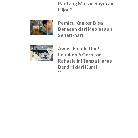
Pantang Makan Sayuran
Hijau?
Pemicu Kanker Bisa
Berasan dari Kebiasaan
Sehari-hari
Awas 'Encok' Dini!
Lakukan 6 Gerakan
Rahasia Ini Tanpa Harus
Berdiri dari Kursi
Kerjamu
Selamat Tinggal Pegal-
Pegal! Ini Rutinitas
Peregangan 5 Menit
Wajib untuk Pekerja
Kantoran
Cara Ampuh Usir Stres
dan Tingkatkan Fokus
Hanya dengan Mengatur