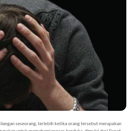
hilangan seseorang, terlebih ketika orang tersebut merupakan
igunakan untuk memahami proses berduka, dimulai dari Freud