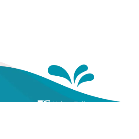
Te
Yayasan Kesehatan Pegawai
Telkom