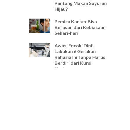
Pantang Makan Sayuran
Hijau?
Pemicu Kanker Bisa
Berasan dari Kebiasaan
Sehari-hari
Awas 'Encok' Dini!
Lakukan 6 Gerakan
Rahasia Ini Tanpa Harus
Berdiri dari Kursi
Kerjamu
Selamat Tinggal Pegal-
Pegal! Ini Rutinitas
Peregangan 5 Menit
Wajib untuk Pekerja
Kantoran
Cara Ampuh Usir Stres
dan Tingkatkan Fokus
Hanya dengan Mengatur