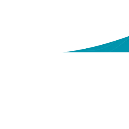
ntang Kami
Sitemap
eri
Tentang Yakes
deo
Layanan
ntak Kami
Berita
Serba-serbi Kesehatan