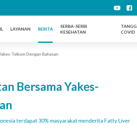
d
SERBA-SERBI
TANGG
IL
LAYANAN
BERITA
KESEHATAN
COVID
 Yakes-Telkom Dengan Bahasan
tan Bersama Yakes-
san
ndonesia terdapat 30% masyarakat menderita Fatty Liver