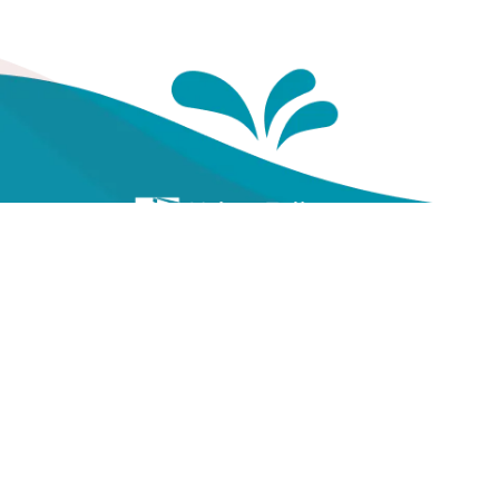
Te
Yayasan Kesehatan Pegawai
Telkom
Gal
Vi
Jl. Cisanggarung No.2, Kel.
Citarum, Kec. Bandung Wetan,
Ko
Kota Bandung, Prov. Jawa
Barat
(022) 20521318