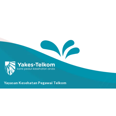
Yayasan Kesehatan Pegawai Telkom
Jl. Cisanggarung No.2, Kel. Citarum, Kec. Bandung Wetan, Kota
Bandung, Prov. Jawa Barat
(022) 20521318
info@yakestelkom.or.id