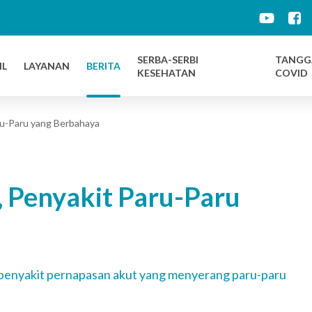
d
SERBA-SERBI
TANGG
IL
LAYANAN
BERITA
KESEHATAN
COVID
u-Paru yang Berbahaya
 Penyakit Paru-Paru
penyakit pernapasan akut yang menyerang paru-paru