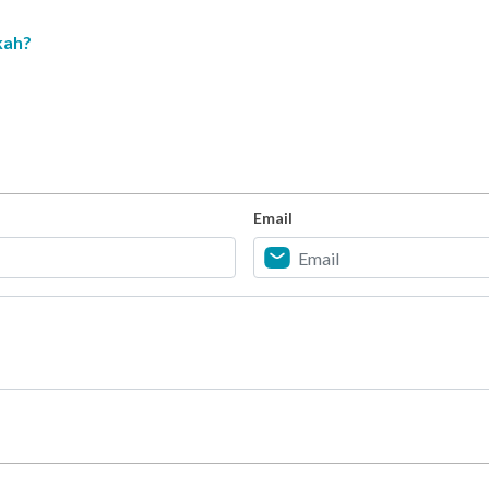
kah?
Email