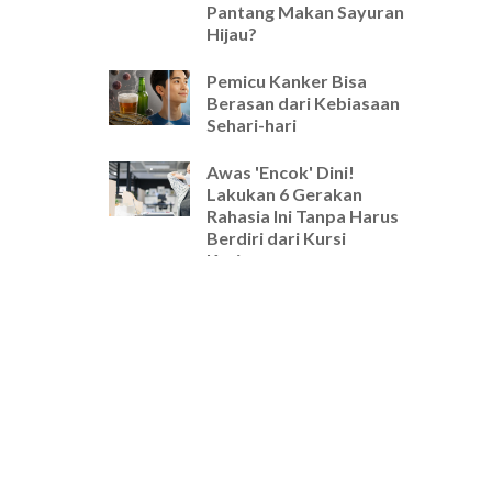
Pantang Makan Sayuran
Hijau?
Pemicu Kanker Bisa
Berasan dari Kebiasaan
Sehari-hari
Awas 'Encok' Dini!
Lakukan 6 Gerakan
Rahasia Ini Tanpa Harus
Berdiri dari Kursi
Kerjamu
Selamat Tinggal Pegal-
Pegal! Ini Rutinitas
Peregangan 5 Menit
Wajib untuk Pekerja
Kantoran
Cara Ampuh Usir Stres
dan Tingkatkan Fokus
Hanya dengan Mengatur