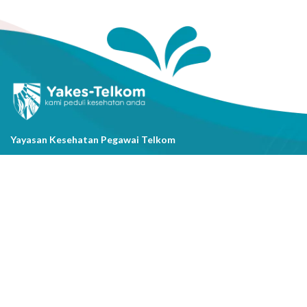
Yayasan Kesehatan Pegawai Telkom
Jl. Cisanggarung No.2, Kel. Citarum, Kec. Bandung Wetan, Kota
Bandung, Prov. Jawa Barat
(022) 20521318
info@yakestelkom.or.id
Tentang Kami
Sitemap
Galeri
Tentang Yakes
Video
Layanan