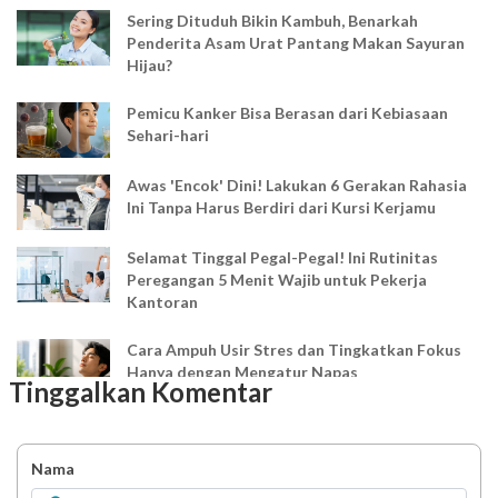
Sering Dituduh Bikin Kambuh, Benarkah
Penderita Asam Urat Pantang Makan Sayuran
Hijau?
Pemicu Kanker Bisa Berasan dari Kebiasaan
Sehari-hari
Awas 'Encok' Dini! Lakukan 6 Gerakan Rahasia
Ini Tanpa Harus Berdiri dari Kursi Kerjamu
Selamat Tinggal Pegal-Pegal! Ini Rutinitas
Peregangan 5 Menit Wajib untuk Pekerja
Kantoran
Cara Ampuh Usir Stres dan Tingkatkan Fokus
Hanya dengan Mengatur Napas
Tinggalkan Komentar
Ingin Mood Lebih Stabil? Kenali Peran 4 Hormon
Bahagia dalam Tubuh
Nama
Minuman Manis, Teman atau Ancaman?