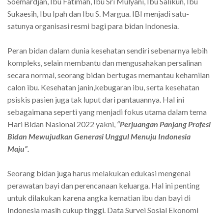
Soemardjan, Ibu Fatimah, Ibu Sri Mulyani, Ibu Salikun, Ibu
Sukaesih, Ibu Ipah dan Ibu S. Margua. IBI menjadi satu-
satunya organisasi resmi bagi para bidan Indonesia.
Peran bidan dalam dunia kesehatan sendiri sebenarnya lebih
kompleks, selain membantu dan mengusahakan persalinan
secara normal, seorang bidan bertugas memantau kehamilan
calon ibu. Kesehatan janin,kebugaran ibu, serta kesehatan
psiskis pasien juga tak luput dari pantauannya. Hal ini
sebagaimana seperti yang menjadi fokus utama dalam tema
Hari Bidan Nasional 2022 yakni,
“Perjuangan Panjang Profesi
Bidan Mewujudkan Generasi Unggul Menuju Indonesia
Maju”.
Seorang bidan juga harus melakukan edukasi mengenai
perawatan bayi dan perencanaan keluarga. Hal ini penting
untuk dilakukan karena angka kematian ibu dan bayi di
Indonesia masih cukup tinggi. Data Survei Sosial Ekonomi