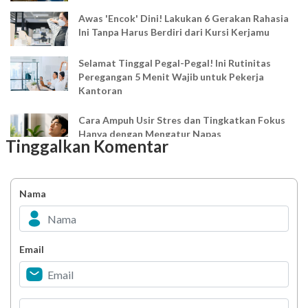
Awas 'Encok' Dini! Lakukan 6 Gerakan Rahasia
Ini Tanpa Harus Berdiri dari Kursi Kerjamu
Selamat Tinggal Pegal-Pegal! Ini Rutinitas
Peregangan 5 Menit Wajib untuk Pekerja
Kantoran
Cara Ampuh Usir Stres dan Tingkatkan Fokus
Hanya dengan Mengatur Napas
Tinggalkan Komentar
Ingin Mood Lebih Stabil? Kenali Peran 4 Hormon
Bahagia dalam Tubuh
Nama
Minuman Manis, Teman atau Ancaman?
Email
Biar Lansia Tetap Sehat dan Mandiri, Coba
Stretching 10 Menit Ini
Berani Selesaikan Challenge 6.000 Langkah?