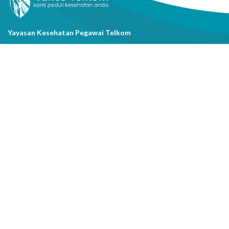
Yayasan Kesehatan Pegawai Telkom
Jl. Cisanggarung No.2, Kel. Citarum, Kec. Bandung Wetan, Kota
Bandung, Prov. Jawa Barat
(022) 20521318
info@yakestelkom.or.id
Tentang Kami
Sitemap
Galeri
Tentang Yakes
Video
Layanan
Kontak Kami
Berita
Serba-serbi Kesehatan
Youtube
Instagram
Facebook
Copyright @2026 Yayasan Kesehatan Pegawai Telkom