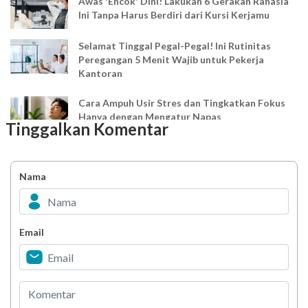
Awas 'Encok' Dini! Lakukan 6 Gerakan Rahasia
Ini Tanpa Harus Berdiri dari Kursi Kerjamu
Selamat Tinggal Pegal-Pegal! Ini Rutinitas
Peregangan 5 Menit Wajib untuk Pekerja
Kantoran
Cara Ampuh Usir Stres dan Tingkatkan Fokus
Hanya dengan Mengatur Napas
Tinggalkan Komentar
Ingin Mood Lebih Stabil? Kenali Peran 4 Hormon
Bahagia dalam Tubuh
Nama
Minuman Manis, Teman atau Ancaman?
Email
Biar Lansia Tetap Sehat dan Mandiri, Coba
Stretching 10 Menit Ini
Berani Selesaikan Challenge 6.000 Langkah?