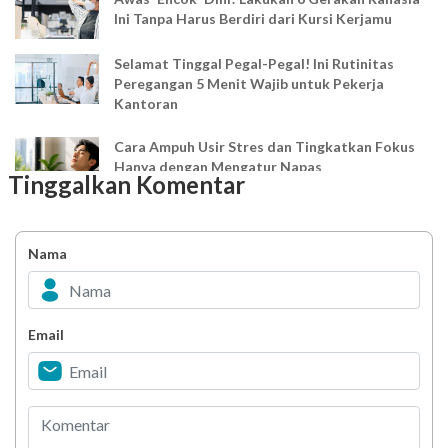
Ini Tanpa Harus Berdiri dari Kursi Kerjamu
Selamat Tinggal Pegal-Pegal! Ini Rutinitas
Peregangan 5 Menit Wajib untuk Pekerja
Kantoran
Cara Ampuh Usir Stres dan Tingkatkan Fokus
Hanya dengan Mengatur Napas
Tinggalkan Komentar
Ingin Mood Lebih Stabil? Kenali Peran 4 Hormon
Bahagia dalam Tubuh
Nama
Minuman Manis, Teman atau Ancaman?
Email
Biar Lansia Tetap Sehat dan Mandiri, Coba
Stretching 10 Menit Ini
Berani Selesaikan Challenge 6.000 Langkah?