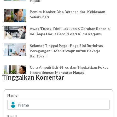
Hijau?
Pemicu Kanker Bisa Berasan dari Kebiasaan
Sehari-hari
Awas 'Encok' Dini! Lakukan 6 Gerakan Rahasia
Ini Tanpa Harus Berdiri dari Kursi Kerjamu
Selamat Tinggal Pegal-Pegal! Ini Rutinitas
Peregangan 5 Menit Wajib untuk Pekerja
Kantoran
Cara Ampuh Usir Stres dan Tingkatkan Fokus
Hanya dengan Mengatur Napas
Tinggalkan Komentar
Ingin Mood Lebih Stabil? Kenali Peran 4 Hormon
Bahagia dalam Tubuh
Nama
Minuman Manis, Teman atau Ancaman?
Email