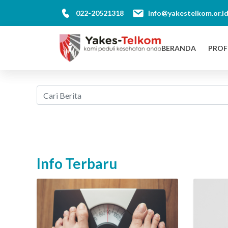
022-20521318
info@yakestelkom.or.i
BERANDA
PROF
Info Terbaru