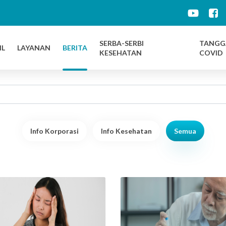
d
SERBA-SERBI
TANGG
IL
LAYANAN
BERITA
KESEHATAN
COVID
Info Korporasi
Info Kesehatan
Semua