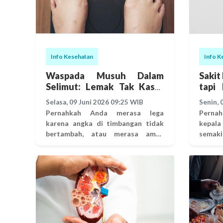
Info Kesehatan
Info K
Waspada Musuh Dalam
Sakit
Selimut: Lemak Tak Kasat
tapi 
Mata Pemicu Diabetes!
kepal
Selasa, 09 Juni 2026 09:25 WIB
Senin, 
Pernahkah Anda merasa lega
Pernah
karena angka di timbangan tidak
kepal
bertambah, atau merasa aman
semaki
karena memiliki postur tubuh yang
bahka
tergolong kurus? Banyak orang
tidur? Banyak orang menganggap
masih beranggapan bahwa tubuh
keluha
yang kurus adalah jaminan mutlak
biasa 
dari kesehatan. Faktanya,
Namun
paradigma ini bisa sangat
gejala
menyesatkan. Seseorang bisa saja
satu 
memiliki berat badan normal,
yang m