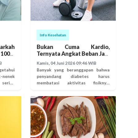
Info Kesehatan
arkah
Bukan Cuma Kardio,
 100%
Ternyata Angkat Beban Jadi
"Senjata Rahasia" Lawan
B
Kamis, 04 Juni 2026 09:46 WIB
Diabetes.
getahui
Banyak yang beranggapan bahwa
k-nenek
penyandang diabetes harus
 sering
membatasi aktivitas fisiknya.
nerima
Namun faktanya, latihan angkat
takutan
beban justru menjadi salah satu
it gula
kunci penting dalam mengelola
genetik
diabetes. Bagi penyandang
run ke
Diabetes Tipe 2, aktivitas ini bukan
Namun,
sekadar untuk membentuk otot,
i kita
melainkan bagian krusial dalam
menjaga kesehatan metabolik.