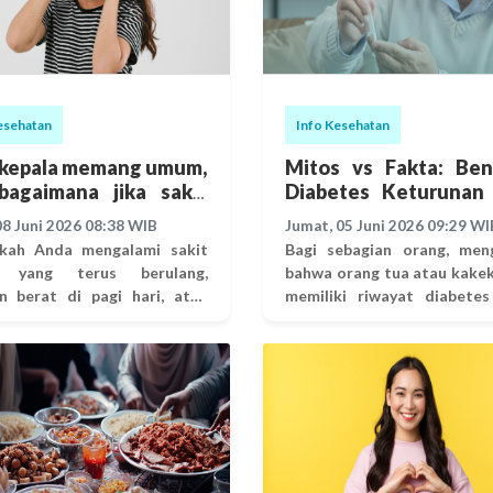
esehatan
Info Kesehatan
 kepala memang umum,
Mitos vs Fakta: Ben
bagaimana jika sakit
Diabetes Keturunan
a itu terus berulang?
Tidak Bisa Dihindari?
08 Juni 2026 08:38 WIB
Jumat, 05 Juni 2026 09:29 WI
kah Anda mengalami sakit
Bagi sebagian orang, men
a yang terus berulang,
bahwa orang tua atau kake
n berat di pagi hari, atau
memiliki riwayat diabetes
n membangunkan Anda saat
kali terasa seperti me
"vonis" kesehatan. Ada ke
n tersebut sebagai masalah
tersendiri bahwa penyak
akibat kelelahan atau stres.
darah ini adalah kutukan 
 dalam beberapa kasus,
yang pasti akan menu
 tersebut bisa menjadi salah
generasi selanjutnya. 
tanda adanya tumor otak
sebelum Anda panik, mar
emerlukan perhatian medis
luruskan faktanya. Benarkah