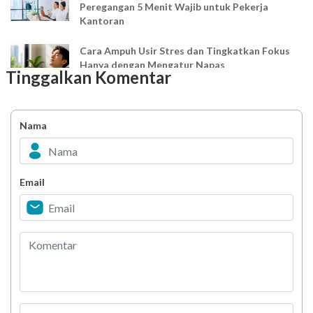
Peregangan 5 Menit Wajib untuk Pekerja
Kantoran
Cara Ampuh Usir Stres dan Tingkatkan Fokus
Hanya dengan Mengatur Napas
Tinggalkan Komentar
Ingin Mood Lebih Stabil? Kenali Peran 4 Hormon
Bahagia dalam Tubuh
Nama
Minuman Manis, Teman atau Ancaman?
Email
Biar Lansia Tetap Sehat dan Mandiri, Coba
Stretching 10 Menit Ini
Berani Selesaikan Challenge 6.000 Langkah?