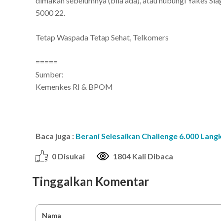
dimakan sebelumnya (bila ada), atau hubungi Yakes S
5000 22.
Tetap Waspada Tetap Sehat, Telkomers
=====
Sumber:
Kemenkes RI & BPOM
Baca juga :
Berani Selesaikan Challenge 6.000 Lang
0 Disukai
1804 Kali Dibaca
Tinggalkan Komentar
Nama