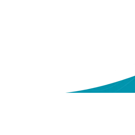
ntang Kami
Sitemap
eri
Tentang Yakes