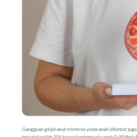
Gangguan ginjal akut misterius pada anak (disebut juga
tercatat sudah 206 kasus (rentang usia anak 0-18 thn) 