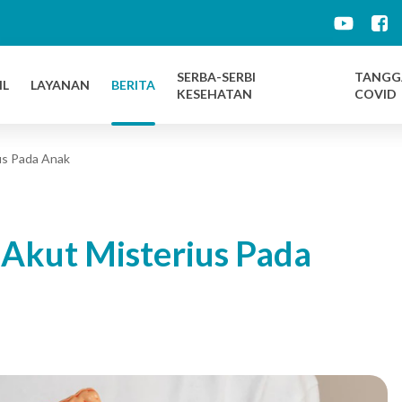
d
SERBA-SERBI
TANGG
IL
LAYANAN
BERITA
KESEHATAN
COVID
us Pada Anak
 Akut Misterius Pada