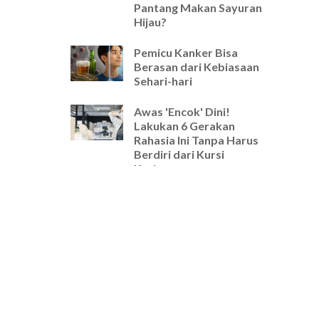
Pantang Makan Sayuran
Hijau?
Pemicu Kanker Bisa
Berasan dari Kebiasaan
Sehari-hari
Awas 'Encok' Dini!
Lakukan 6 Gerakan
Rahasia Ini Tanpa Harus
Berdiri dari Kursi
Kerjamu
Selamat Tinggal Pegal-
Pegal! Ini Rutinitas
Peregangan 5 Menit
Wajib untuk Pekerja
Kantoran
Cara Ampuh Usir Stres
dan Tingkatkan Fokus
Hanya dengan Mengatur