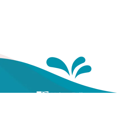
Te
Yayasan Kesehatan Pegawai
Telkom
Gal