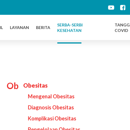
d
SERBA-SERBI
TANGG
IL
LAYANAN
BERITA
KESEHATAN
COVID
Ob
Obesitas
Mengenal Obesitas
Diagnosis Obesitas
Komplikasi Obesitas
Pengelolaan Obesitas