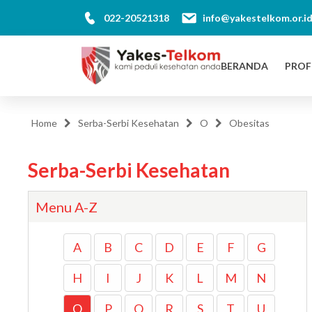
022-20521318
info@yakestelkom.or.i
BERANDA
PROF
Home
Serba-Serbi Kesehatan
O
Obesitas
Serba-Serbi Kesehatan
Menu A-Z
A
B
C
D
E
F
G
H
I
J
K
L
M
N
O
P
Q
R
S
T
U