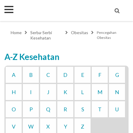
Home
Serba-Serbi
Obesitas
Pencegahan
Kesehatan
Obesitas
A-Z Kesehatan
A
B
C
D
E
F
G
H
I
J
K
L
M
N
O
P
Q
R
S
T
U
V
W
X
Y
Z