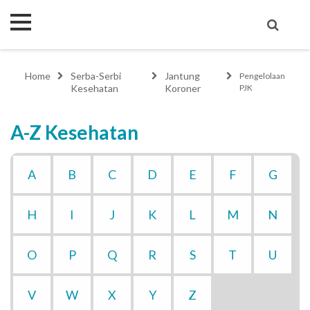
Home
Serba-Serbi
Jantung
Pengelolaan
Kesehatan
Koroner
PJK
A-Z Kesehatan
A
B
C
D
E
F
G
H
I
J
K
L
M
N
O
P
Q
R
S
T
U
V
W
X
Y
Z