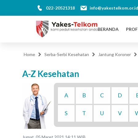
022-20521318
info@yakestelkom.or.i
BERANDA
PROF
Home
Serba-Serbi Kesehatan
Jantung Koroner
A-Z Kesehatan
A
B
C
D
S
T
U
V
Jumat, 05 Maret 2021 14:11 WIB