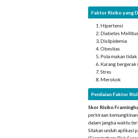
Faktor Risiko yang 
Hipertensi
Diabetes Mellitu
Dislipidemia
Obesitas
Pola makan tidak
Kurang bergerak (
Stres
Merokok
Penilaian Faktor Ris
Skor Risiko Framing
perkiraan kemungkinan
dalam jangka waktu ter
Silakan unduh aplikasi p
(Framingham Risk Scor