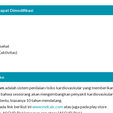
Dapat Dimodifikasi
s
 sehat
aktivitas)
iko
ham
adalah sistem penilaian risiko kardiovaskular yang memberika
 bahwa seseorang akan mengembangkan penyakit kardiovaskula
tentu, biasanya 10 tahun mendatang.
ada link berikut ini
www.mdcalc.com
atau juga pada play store
e, ASCVD Risk) maupun app store (ASCVD Risk).