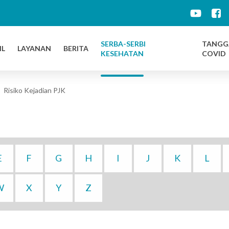
d
SERBA-SERBI
TANGG
IL
LAYANAN
BERITA
KESEHATAN
COVID
Risiko Kejadian PJK
E
F
G
H
I
J
K
L
W
X
Y
Z