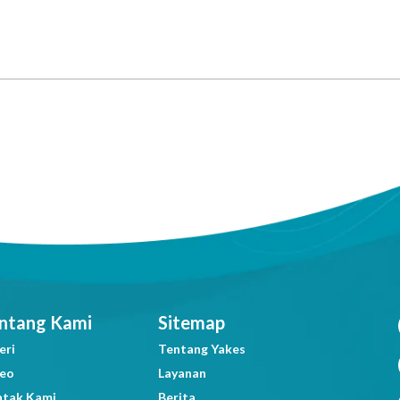
ntang Kami
Sitemap
eri
Tentang Yakes
deo
Layanan
ntak Kami
Berita