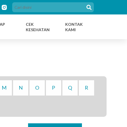
AP
CEK
KONTAK
KESEHATAN
KAMI
M
N
O
P
Q
R